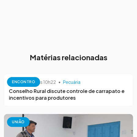
Matérias relacionadas
10 de outubro às 10h22
•
Pecuária
ENCONTRO
Conselho Rural discute controle de carrapato e
incentivos para produtores
UNIÃO