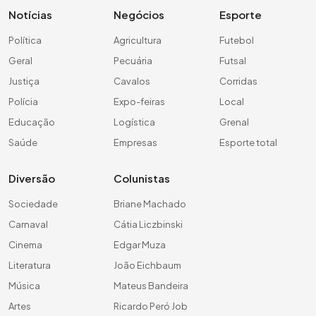
Notícias
Negócios
Esporte
Política
Agricultura
Futebol
Geral
Pecuária
Futsal
Justiça
Cavalos
Corridas
Polícia
Expo-feiras
Local
Educação
Logística
Grenal
Saúde
Empresas
Esporte total
Diversão
Colunistas
Sociedade
Briane Machado
Carnaval
Cátia Liczbinski
Cinema
Edgar Muza
Literatura
João Eichbaum
Música
Mateus Bandeira
Artes
Ricardo Peró Job