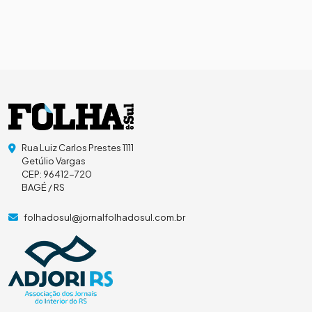
Rua Luiz Carlos Prestes 1111
Getúlio Vargas
CEP: 96412-720
BAGÉ / RS
folhadosul@jornalfolhadosul.com.br