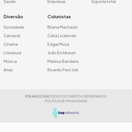
Saúde
Empresas
Esporte total
Diversão
Colunistas
Sociedade
Briane Machado
Carnaval
Cátia Liczbinski
Cinema
Edgar Muza
Literatura
João Eichbaum
Música
Mateus Bandeira
Artes
Ricardo Peró Job
FOLHA DO SUL
TODOS OS DIREITOS RESERVADOS
POLÍTICA DE PRIVACIDADE