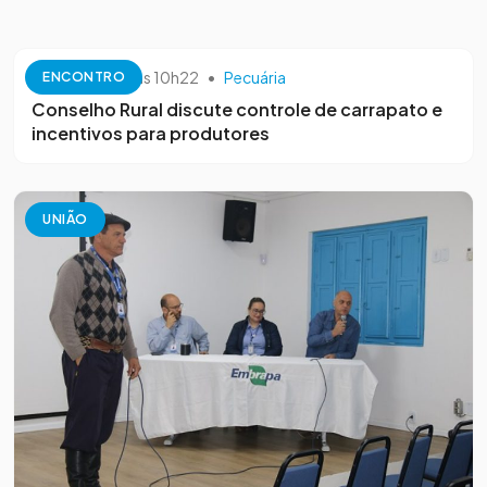
10 de outubro às 10h22
•
Pecuária
ENCONTRO
Conselho Rural discute controle de carrapato e
incentivos para produtores
UNIÃO