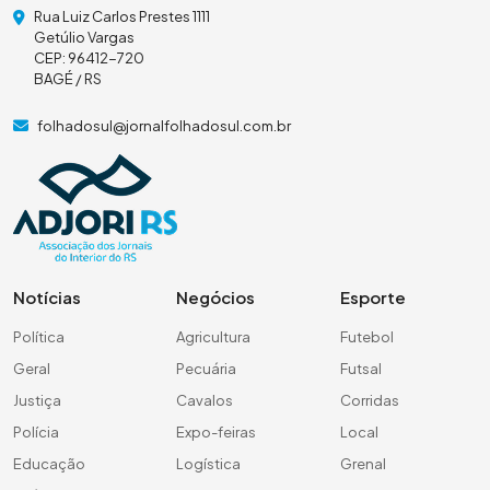
Rua Luiz Carlos Prestes 1111
Getúlio Vargas
CEP: 96412-720
BAGÉ / RS
folhadosul@jornalfolhadosul.com.br
Notícias
Negócios
Esporte
Política
Agricultura
Futebol
Geral
Pecuária
Futsal
Justiça
Cavalos
Corridas
Polícia
Expo-feiras
Local
Educação
Logística
Grenal