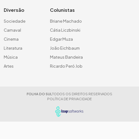
Diversão
Colunistas
Sociedade
Briane Machado
Carnaval
Cátia Liczbinski
Cinema
Edgar Muza
Literatura
João Eichbaum
Música
Mateus Bandeira
Artes
Ricardo Peró Job
FOLHA DO SUL
TODOS OS DIREITOS RESERVADOS
POLÍTICA DE PRIVACIDADE