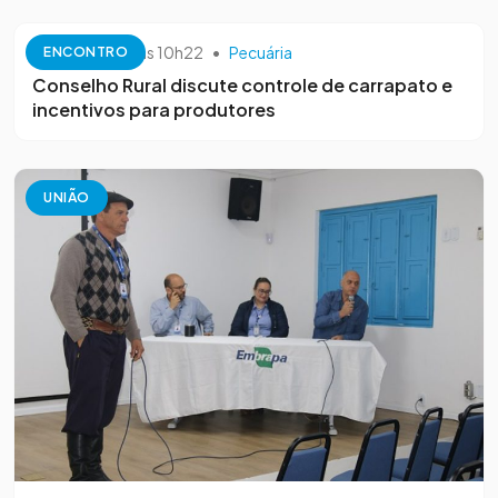
10 de outubro às 10h22
•
Pecuária
ENCONTRO
Conselho Rural discute controle de carrapato e
incentivos para produtores
UNIÃO