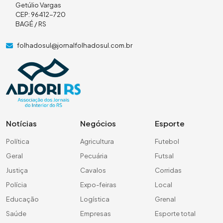
Getúlio Vargas
CEP: 96412-720
BAGÉ / RS
folhadosul@jornalfolhadosul.com.br
Notícias
Negócios
Esporte
Política
Agricultura
Futebol
Geral
Pecuária
Futsal
Justiça
Cavalos
Corridas
Polícia
Expo-feiras
Local
Educação
Logística
Grenal
Saúde
Empresas
Esporte total