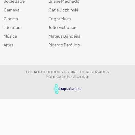
Sociedade
Briane Machado
Carnaval
Cátia Liczbinski
Cinema
Edgar Muza
Literatura
João Eichbaum
Música
Mateus Bandeira
Artes
Ricardo Peró Job
FOLHA DO SUL
TODOS OS DIREITOS RESERVADOS
POLÍTICA DE PRIVACIDADE