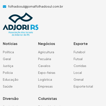
folhadosul@jornalfolhadosul.com.br
Notícias
Negócios
Esporte
Política
Agricultura
Futebol
Geral
Pecuária
Futsal
Justiça
Cavalos
Corridas
Polícia
Expo-feiras
Local
Educação
Logística
Grenal
Saúde
Empresas
Esporte total
Diversão
Colunistas