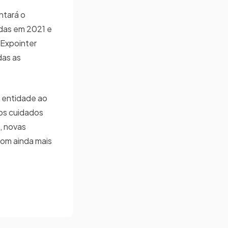
ntará o
adas em 2021 e
 Expointer
das as
a entidade ao
os cuidados
, novas
com ainda mais