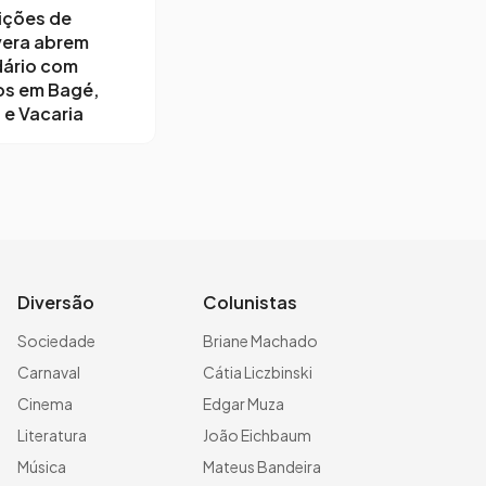
ições de
vera abrem
dário com
os em Bagé,
 e Vacaria
Diversão
Colunistas
Sociedade
Briane Machado
Carnaval
Cátia Liczbinski
Cinema
Edgar Muza
Literatura
João Eichbaum
Música
Mateus Bandeira