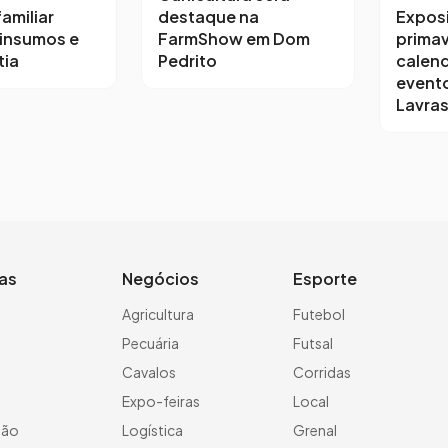
destaque na
amiliar
Expos
FarmShow em Dom
insumos e
prima
Pedrito
ia
calen
event
Lavras
ias
Negócios
Esporte
a
Agricultura
Futebol
Pecuária
Futsal
Cavalos
Corridas
Expo-feiras
Local
ção
Logística
Grenal