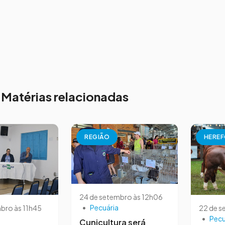
Matérias relacionadas
REGIÃO
HEREF
24 de setembro às 12h06
•
Pecuária
bro às 11h45
22 de s
•
Pecu
Cunicultura será