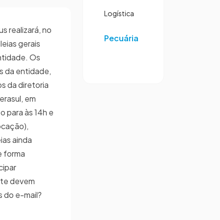
Logística
s realizará, no
Pecuária
eias gerais
entidade. Os
s da entidade,
s da diretoria
erasul, em
to para às 14h e
ocação),
ias ainda
e forma
cipar
nte devem
s do e-mail?