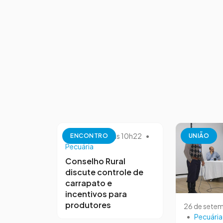
10 de outubro às 10h22
•
ENCONTRO
UNIÃO
Pecuária
Conselho Rural
discute controle de
carrapato e
incentivos para
produtores
26 de setem
•
Pecuária