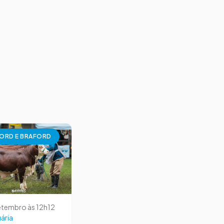
ORD E BRAFORD
etembro às 12h12
ária