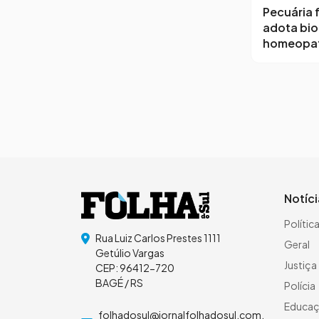
Pecuária f
adota bio
homeopat
Notíc
Polític
Rua Luiz Carlos Prestes 1111
Geral
Getúlio Vargas
Justiça
CEP: 96412-720
BAGÉ / RS
Polícia
Educa
folhadosul@jornalfolhadosul.com.