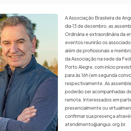
A Associação Brasileira de Angu
dia 13 de dezembro, as assembl
Ordinária e extraordinária da 
eventos reunirão os associado
além de profissionais e membro
da Associação na sede da Fed
Porto Alegre, com início previs
para às 16h (em segunda conv
respectivamente. As assemble
poderão ser acompanhadas d
remota. Interessados em parti
presencialmente ou virtualme
confirmar sua presença atravé
atendimento@angus.org.br.