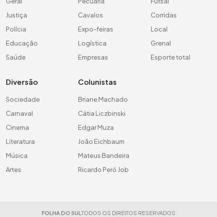
Geral
Pecuária
Futsal
Justiça
Cavalos
Corridas
Polícia
Expo-feiras
Local
Educação
Logística
Grenal
Saúde
Empresas
Esporte total
Diversão
Colunistas
Sociedade
Briane Machado
Carnaval
Cátia Liczbinski
Cinema
Edgar Muza
Literatura
João Eichbaum
Música
Mateus Bandeira
Artes
Ricardo Peró Job
FOLHA DO SUL
TODOS OS DIREITOS RESERVADOS