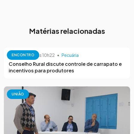
Matérias relacionadas
10 de outubro às 10h22
•
Pecuária
ENCONTRO
Conselho Rural discute controle de carrapato e
incentivos para produtores
UNIÃO