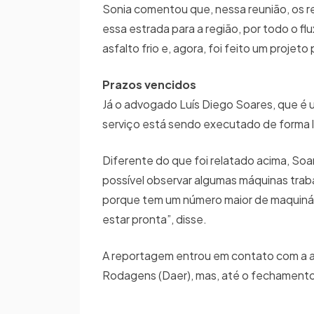
Sonia comentou que, nessa reunião, os r
essa estrada para a região, por todo o fl
asfalto frio e, agora, foi feito um proje
Prazos vencidos
Já o advogado Luís Diego Soares, que é u
serviço está sendo executado de forma l
Diferente do que foi relatado acima, Soa
possível observar algumas máquinas trab
porque tem um número maior de maquinário
estar pronta”, disse.
A reportagem entrou em contato com a 
Rodagens (Daer), mas, até o fechamento