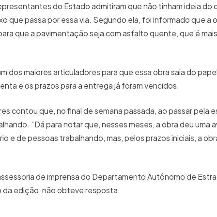
epresentantes do Estado admitiram que não tinham ideia do 
uxo que passa por essa via. Segundo ela, foi informado que a 
to para que a pavimentação seja com asfalto quente, que é mais
m dos maiores articuladores para que essa obra saia do papel
enta e os prazos para a entrega já foram vencidos.
res contou que, no final de semana passada, ao passar pela es
alhando. “Dá para notar que, nesses meses, a obra deu uma 
 e de pessoas trabalhando, mas, pelos prazos iniciais, a obra
assessoria de imprensa do Departamento Autônomo de Estra
 da edição, não obteve resposta.