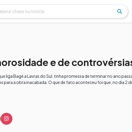
orosidade e de controvérsia
 liga Bagé a Lavras do Sul, tinha promessa de terminar no ano pass
es para a obra inacabada. O que de fato aconteceu foi que, no dia 2 