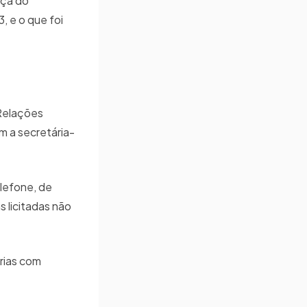
nça do
, e o que foi
 Relações
m a secretária-
lefone, de
s licitadas não
erias com