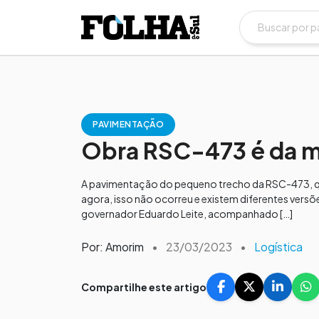
PAVIMENTAÇÃO
Obra RSC-473 é da m
A pavimentação do pequeno trecho da RSC-473, que
agora, isso não ocorreu e existem diferentes versõ
governador Eduardo Leite, acompanhado […]
Por: Amorim
•
23/03/2023
•
Logística
Compartilhe este artigo