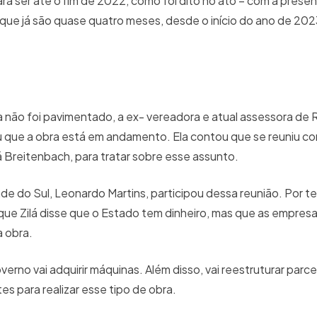
a ser até o fim de 2022, como foi dito no ato – com a prese
 que já são quase quatro meses, desde o início do ano de 2023
não foi pavimentado, a ex- vereadora e atual assessora de
lou que a obra está em andamento. Ela contou que se reuniu co
á Breitenbach, para tratar sobre esse assunto.
 do Sul, Leonardo Martins, participou dessa reunião. Por te
 que Zilá disse que o Estado tem dinheiro, mas que as empresa
a obra.
verno vai adquirir máquinas. Além disso, vai reestruturar parc
 para realizar esse tipo de obra.