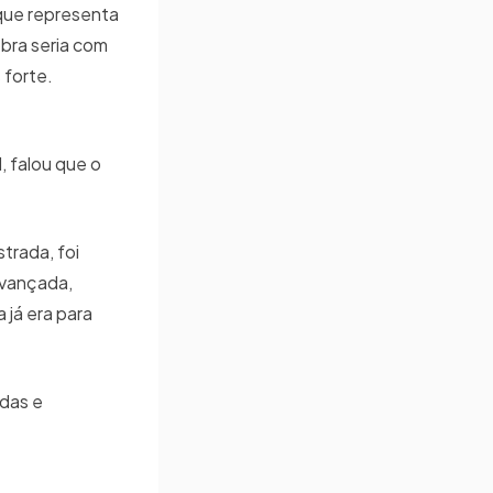
que representa
obra seria com
 forte.
, falou que o
trada, foi
avançada,
 já era para
das e