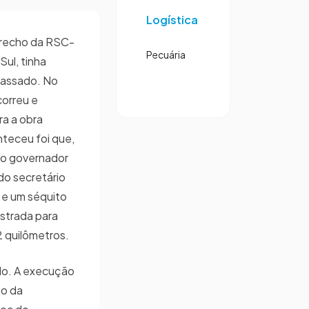
Logística
recho da RSC-
Pecuária
Sul, tinha
passado. No
correu e
ra a obra
teceu foi que,
 o governador
o secretário
, e um séquito
estrada para
 quilômetros.
do. A execução
ão da