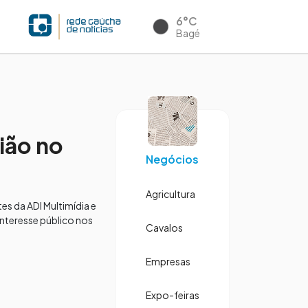
6°C
Bagé
ião no
Negócios
Agricultura
es da ADI Multimídia e
interesse público nos
Cavalos
Empresas
Expo-feiras