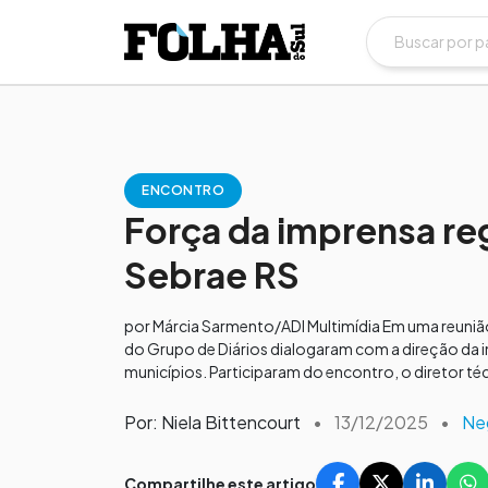
ENCONTRO
Força da imprensa re
Sebrae RS
por Márcia Sarmento/ADI Multimídia Em uma reunião r
do Grupo de Diários dialogaram com a direção da i
municípios. Participaram do encontro, o diretor técn
Por: Niela Bittencourt
•
13/12/2025
•
Ne
Compartilhe este artigo