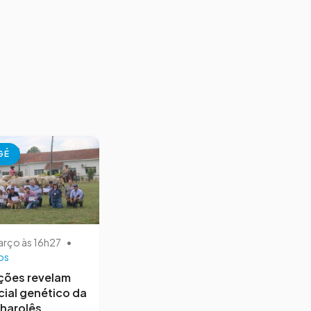
GÉ
arço às 16h27
•
os
ções revelam
ial genético da
harolês