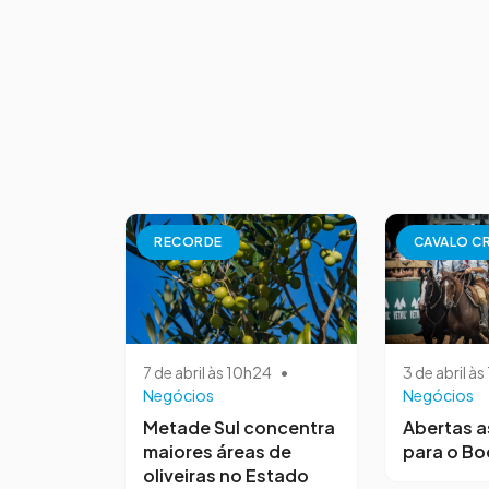
RECORDE
CAVALO C
7 de abril às 10h24
•
3 de abril às
Negócios
Negócios
Metade Sul concentra
Abertas a
maiores áreas de
para o Bo
oliveiras no Estado