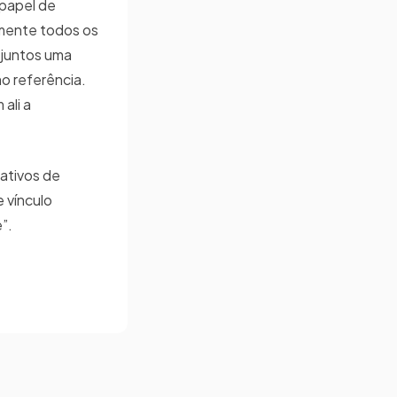
 papel de
amente todos os
 juntos uma
mo referência.
ali a
ativos de
 vínculo
”.