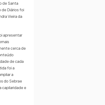
io de Santa
 de Diários foi
dra Vieira da
foi apresentar
ornais
amente cerca de
conteúdo
lidade de cada
ida foi a
mpliar a
ços do Sebrae
a capilaridade e