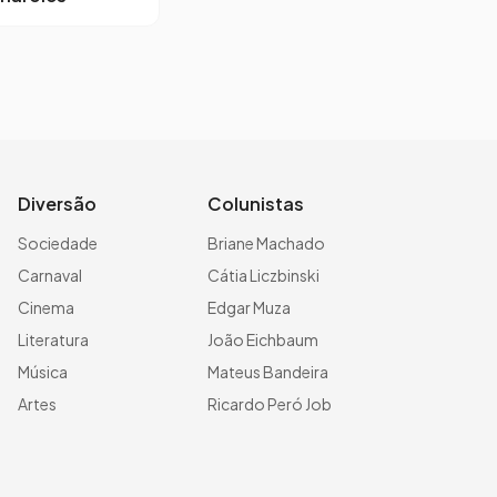
Diversão
Colunistas
Sociedade
Briane Machado
Carnaval
Cátia Liczbinski
Cinema
Edgar Muza
Literatura
João Eichbaum
Música
Mateus Bandeira
Artes
Ricardo Peró Job