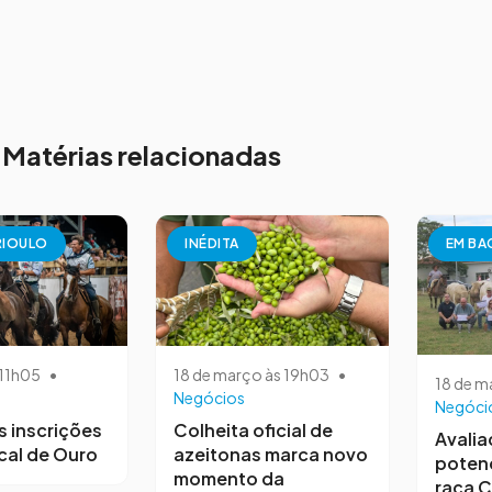
Matérias relacionadas
RIOULO
INÉDITA
EM BA
 11h05
•
18 de março às 19h03
•
18 de m
Negócios
Negóci
s inscrições
Colheita oficial de
Avalia
cal de Ouro
azeitonas marca novo
potenc
momento da
raça C