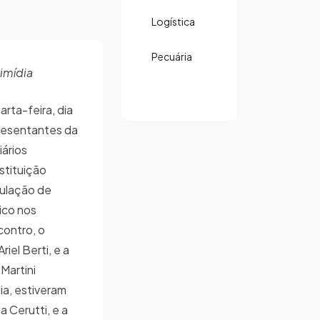
Logística
Pecuária
imídia
rta-feira, dia
resentantes da
iários
stituição
culação de
ico nos
contro, o
iel Berti, e a
Martini
ia, estiveram
a Cerutti, e a