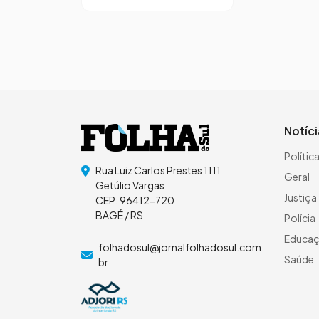
Notíc
Polític
Rua Luiz Carlos Prestes 1111
Geral
Getúlio Vargas
Justiça
CEP: 96412-720
BAGÉ / RS
Polícia
Educa
folhadosul@jornalfolhadosul.com.
Saúde
br