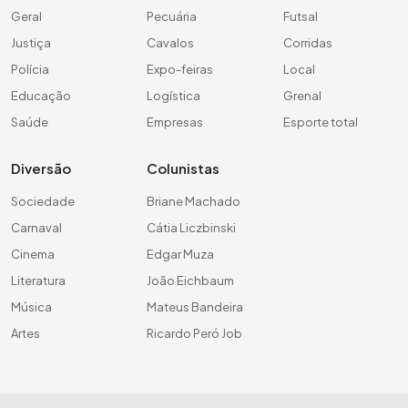
Geral
Pecuária
Futsal
Justiça
Cavalos
Corridas
Polícia
Expo-feiras
Local
Educação
Logística
Grenal
Saúde
Empresas
Esporte total
Diversão
Colunistas
Sociedade
Briane Machado
Carnaval
Cátia Liczbinski
Cinema
Edgar Muza
Literatura
João Eichbaum
Música
Mateus Bandeira
Artes
Ricardo Peró Job