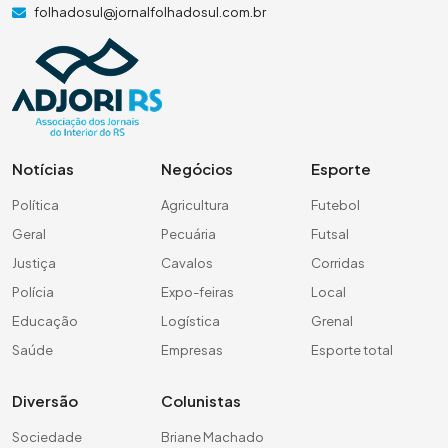
folhadosul@jornalfolhadosul.com.br
Notícias
Negócios
Esporte
Política
Agricultura
Futebol
Geral
Pecuária
Futsal
Justiça
Cavalos
Corridas
Polícia
Expo-feiras
Local
Educação
Logística
Grenal
Saúde
Empresas
Esporte total
Diversão
Colunistas
Sociedade
Briane Machado