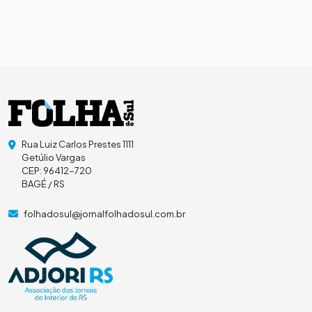
Rua Luiz Carlos Prestes 1111
Getúlio Vargas
CEP: 96412-720
BAGÉ / RS
folhadosul@jornalfolhadosul.com.br