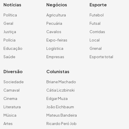
Notícias
Negócios
Esporte
Política
Agricultura
Futebol
Geral
Pecuária
Futsal
Justiça
Cavalos
Corridas
Polícia
Expo-feiras
Local
Educação
Logística
Grenal
Saúde
Empresas
Esporte total
Diversão
Colunistas
Sociedade
Briane Machado
Carnaval
Cátia Liczbinski
Cinema
Edgar Muza
Literatura
João Eichbaum
Música
Mateus Bandeira
Artes
Ricardo Peró Job