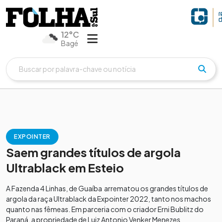
12°C
Bagé
EXPOINTER
Saem grandes títulos de argola
Ultrablack em Esteio
A Fazenda 4 Linhas, de Guaíba arrematou os grandes títulos de
argola da raça Ultrablack da Expointer 2022, tanto nos machos
quanto nas fêmeas. Em parceria com o criador Erni Bublitz do
Paraná, a propriedade de Luiz Antonio Venker Menezes