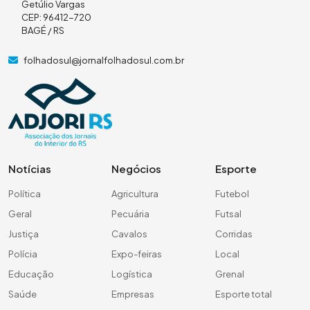
Getúlio Vargas
CEP: 96412-720
BAGÉ / RS
folhadosul@jornalfolhadosul.com.br
Notícias
Negócios
Esporte
Política
Agricultura
Futebol
Geral
Pecuária
Futsal
Justiça
Cavalos
Corridas
Polícia
Expo-feiras
Local
Educação
Logística
Grenal
Saúde
Empresas
Esporte total