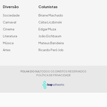
Diversão
Colunistas
Sociedade
Briane Machado
Carnaval
Cátia Liczbinski
Cinema
Edgar Muza
Literatura
João Eichbaum
Música
Mateus Bandeira
Artes
Ricardo Peró Job
FOLHA DO SUL
TODOS OS DIREITOS RESERVADOS
POLÍTICA DE PRIVACIDADE