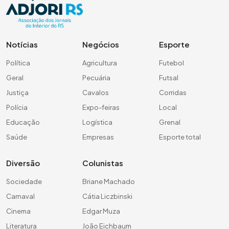
Notícias
Negócios
Esporte
Política
Agricultura
Futebol
Geral
Pecuária
Futsal
Justiça
Cavalos
Corridas
Polícia
Expo-feiras
Local
Educação
Logística
Grenal
Saúde
Empresas
Esporte total
Diversão
Colunistas
Sociedade
Briane Machado
Carnaval
Cátia Liczbinski
Cinema
Edgar Muza
Literatura
João Eichbaum