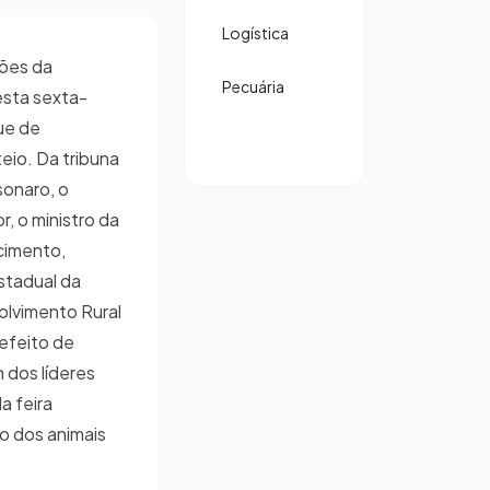
Logística
ões da
Pecuária
esta sexta-
que de
eio. Da tribuna
sonaro, o
r, o ministro da
cimento,
stadual da
olvimento Rural
refeito de
 dos líderes
a feira
 dos animais