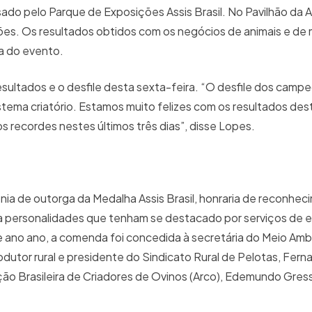
sado pelo Parque de Exposições Assis Brasil. No Pavilhão da A
lhões. Os resultados obtidos com os negócios de animais e de
ia do evento.
resultados e o desfile desta sexta-feira. “O desfile dos cam
tema criatório. Estamos muito felizes com os resultados des
 recordes nestes últimos três dias”, disse Lopes.
nia de outorga da Medalha Assis Brasil, honraria de reconhe
a personalidades que tenham se destacado por serviços de 
te ano ano, a comenda foi concedida à secretária do Meio Amb
odutor rural e presidente do Sindicato Rural de Pelotas, Fer
ão Brasileira de Criadores de Ovinos (Arco), Edemundo Gress