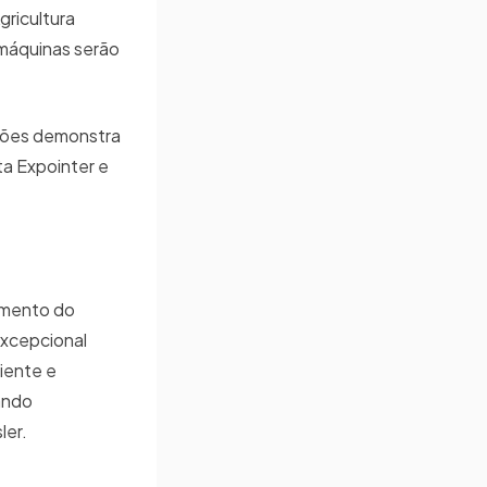
gricultura
 máquinas serão
peões demonstra
ta Expointer e
cimento do
excepcional
iente e
nando
ler.