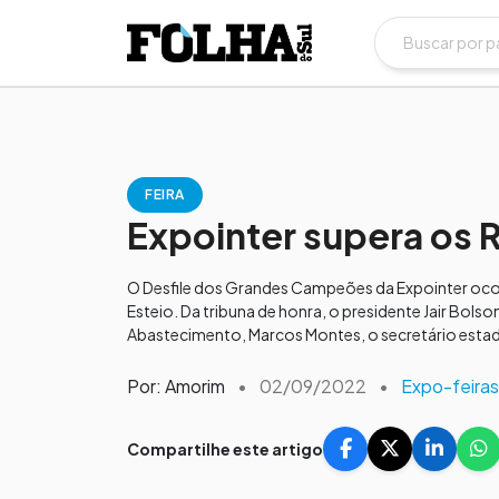
FEIRA
Expointer supera os R
O Desfile dos Grandes Campeões da Expointer ocorre
Esteio. Da tribuna de honra, o presidente Jair Bolso
Abastecimento, Marcos Montes, o secretário estadua
Por: Amorim
•
02/09/2022
•
Expo-feiras
Compartilhe este artigo