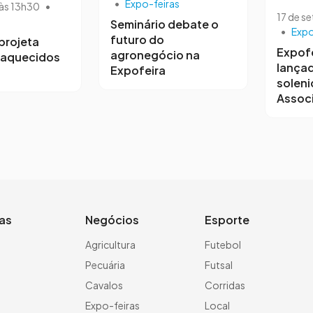
•
Expo-feiras
 às 13h30
•
17 de s
Seminário debate o
•
Expo
futuro do
projeta
Expofe
agronegócio na
 aquecidos
lança
Expofeira
soleni
Associ
ias
Negócios
Esporte
a
Agricultura
Futebol
Pecuária
Futsal
Cavalos
Corridas
Expo-feiras
Local