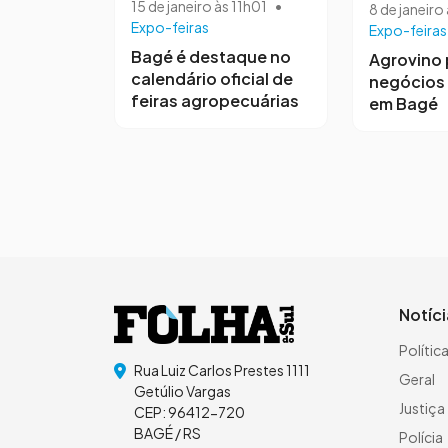
15 de janeiro às 11h01
•
8 de janeiro
Expo-feiras
Expo-feiras
Bagé é destaque no
Agrovino 
calendário oficial de
negócios
feiras agropecuárias
em Bagé
Notíc
Polític
Rua Luiz Carlos Prestes 1111
Geral
Getúlio Vargas
Justiça
CEP: 96412-720
BAGÉ / RS
Polícia