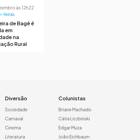
etembro às 12h22
-feiras
ira de Bagé é
da em
dade na
ação Rural
Diversão
Colunistas
Sociedade
Briane Machado
Carnaval
Cátia Liczbinski
Cinema
Edgar Muza
Literatura
João Eichbaum