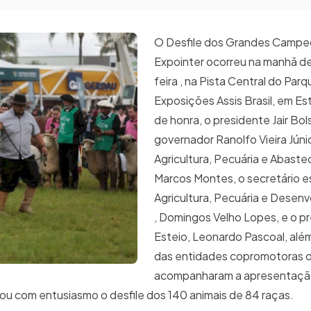
O Desfile dos Grandes Campe
Expointer ocorreu na manhã d
feira , na Pista Central do Par
Exposições Assis Brasil, em Est
de honra, o presidente Jair Bol
governador Ranolfo Vieira Júnio
Agricultura, Pecuária e Abaste
Marcos Montes, o secretário e
Agricultura, Pecuária e Desenv
, Domingos Velho Lopes, e o p
Esteio, Leonardo Pascoal, além
das entidades copromotoras d
acompanharam a apresentação
u com entusiasmo o desfile dos 140 animais de 84 raças.