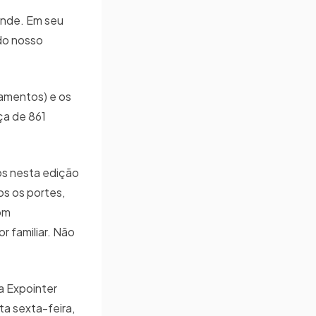
ande. Em seu
do nosso
gamentos) e os
ça de 861
os nesta edição
os os portes,
om
 familiar. Não
a Expointer
a sexta-feira,