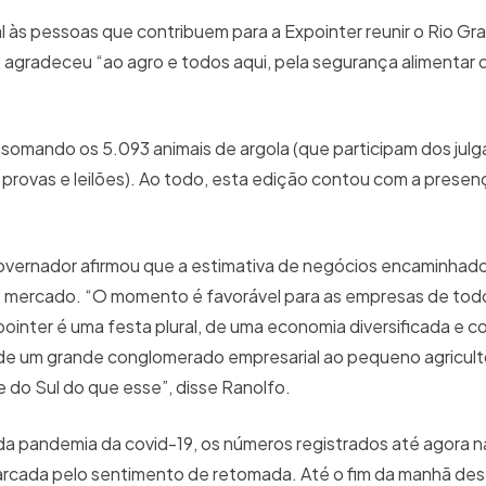
às pessoas que contribuem para a Expointer reunir o Rio Gr
agradeceu “ao agro e todos aqui, pela segurança alimentar 
, somando os 5.093 animais de argola (que participam dos jul
e provas e leilões). Ao todo, esta edição contou com a presen
o governador afirmou que a estimativa de negócios encaminhad
 do mercado. “O momento é favorável para as empresas de tod
ointer é uma festa plural, de uma economia diversificada e c
de um grande conglomerado empresarial ao pequeno agricultor
e do Sul do que esse”, disse Ranolfo.
da pandemia da covid-19, os números registrados até agora n
cada pelo sentimento de retomada. Até o fim da manhã dest