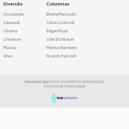
Diversão
Colunistas
Sociedade
Briane Machado
Carnaval
Cátia Liczbinski
Cinema
Edgar Muza
Literatura
João Eichbaum
Música
Mateus Bandeira
Artes
Ricardo Peró Job
FOLHA DO SUL
TODOS OS DIREITOS RESERVADOS
POLÍTICA DE PRIVACIDADE