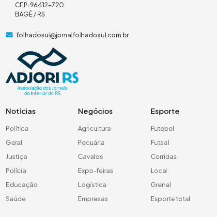
CEP: 96412-720
BAGÉ / RS
folhadosul@jornalfolhadosul.com.br
Notícias
Negócios
Esporte
Política
Agricultura
Futebol
Geral
Pecuária
Futsal
Justiça
Cavalos
Corridas
Polícia
Expo-feiras
Local
Educação
Logística
Grenal
Saúde
Empresas
Esporte total