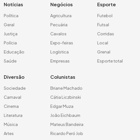
Notícias
Negócios
Esporte
Política
Agricultura
Futebol
Geral
Pecuária
Futsal
Justiça
Cavalos
Corridas
Polícia
Expo-feiras
Local
Educação
Logística
Grenal
Saúde
Empresas
Esporte total
Diversão
Colunistas
Sociedade
Briane Machado
Carnaval
Cátia Liczbinski
Cinema
Edgar Muza
Literatura
João Eichbaum
Música
Mateus Bandeira
Artes
Ricardo Peró Job