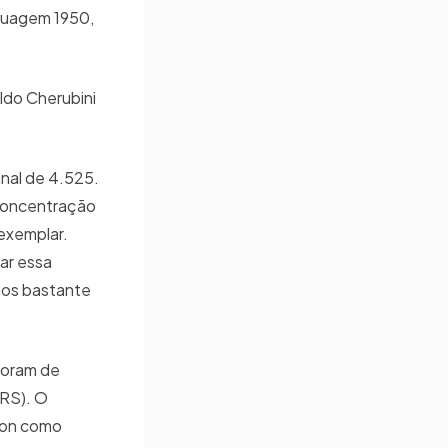
atuagem 1950,
ldo Cherubini
inal de 4.525.
 concentração
exemplar.
rar essa
mos bastante
foram de
(RS). O
von como