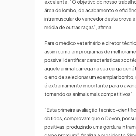
excelente. “O objetivo do nosso trabalho é
área de lombo, de acabamento e eficiênc
intramuscular do vencedor desta prova é
média de outras raças”, afirma.
Para o médico veterinário e diretor técn
assim como em programas de melhorament
possível identificar características zo
aquele animal carrega na sua carga gené
o erro de selecionar um exemplar bonito,
é extremamente importante para o avanç
tornando os animais mais competitivos”.
“Esta primeira avaliação técnico-científi
obtidos, comprovam que o Devon, possui 
positivas, produzindo uma gordura intra
carne premium”, finaliza a presidente Sim