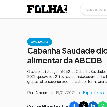
AVALIAÇÃO
Cabanha Saudade dica 
alimentar da ABCDB
O touro de tatuagem 6052, da Cabanha Saudade, de
2021, que avaliou 21 touros, com idades entre 15 e 
grupos: elite, superior e comercial, conforme anális
Por: Amorim
•
19/01/2021
•
Expo-feiras
Compartilhe este artigo