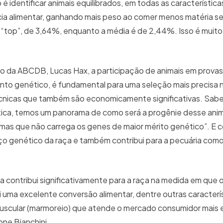
 identificar animais equilibrados, em todas as características
ia alimentar, ganhando mais peso ao comer menos matéria se
 “top”, de 3,64%, enquanto a média é de 2,44%. Isso é muito
ico da ABCDB, Lucas Hax, a participação de animais em provas
o genético, é fundamental para uma seleção mais precisa n
otécnicas que também são economicamente significativas. Sab
tica, temos um panorama de como será a progênie desse anim
 mas que não carrega os genes de maior mérito genético”. E c
o genético da raça e também contribui para a pecuária com
ca contribui significativamente para a raça na medida em que 
uma excelente conversão alimentar, dentre outras caracterí
muscular (marmoreio) que atende o mercado consumidor mais 
one Bianchini.