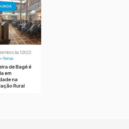
GUNDA
etembro às 12h22
-feiras
ira de Bagé é
da em
dade na
ação Rural