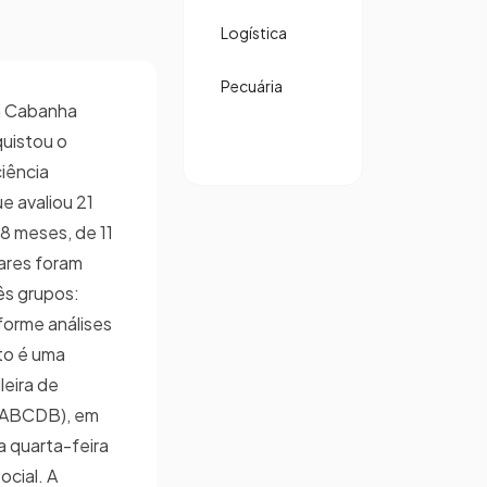
Logística
Pecuária
a Cabanha
uistou o
iência
e avaliou 21
18 meses, de 11
ares foram
rês grupos:
nforme análises
to é uma
leira de
 (ABCDB), em
a quarta-feira
ocial. A