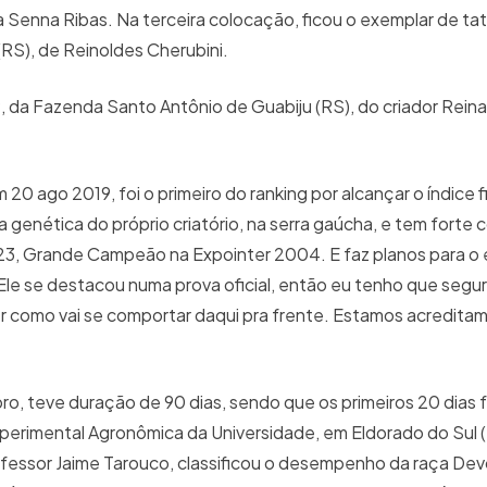
Senna Ribas. Na terceira colocação, ficou o exemplar de t
(RS), de Reinoldes Cherubini.
, da Fazenda Santo Antônio de Guabiju (RS), do criador Reina
0 ago 2019, foi o primeiro do ranking por alcançar o índice f
 genética do próprio criatório, na serra gaúcha, e tem forte
3, Grande Campeão na Expointer 2004. E faz planos para o 
 Ele se destacou numa prova oficial, então eu tenho que segu
r como vai se comportar daqui pra frente. Estamos acredita
, teve duração de 90 dias, sendo que os primeiros 20 dias 
perimental Agronômica da Universidade, em Eldorado do Sul 
ofessor Jaime Tarouco, classificou o desempenho da raça De