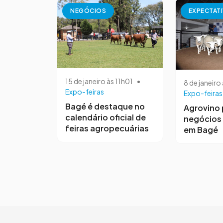
NEGÓCIOS
EXPECTATI
15 de janeiro às 11h01
•
8 de janeiro
Expo-feiras
Expo-feiras
Bagé é destaque no
Agrovino 
calendário oficial de
negócios
feiras agropecuárias
em Bagé