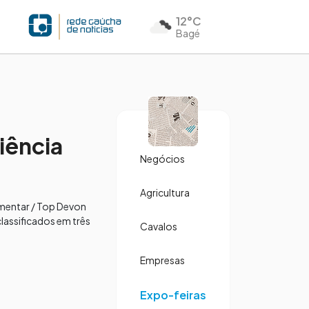
12°C
Bagé
iência
Negócios
Agricultura
imentar / Top Devon
classificados em três
Cavalos
Empresas
Expo-feiras