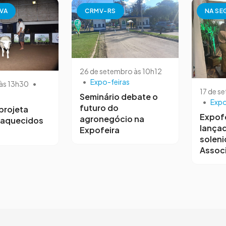
VA
CRMV-RS
NA SE
26 de setembro às 10h12
•
Expo-feiras
 às 13h30
•
17 de s
Seminário debate o
•
Expo
futuro do
projeta
Expofe
agronegócio na
 aquecidos
lança
Expofeira
soleni
Associ