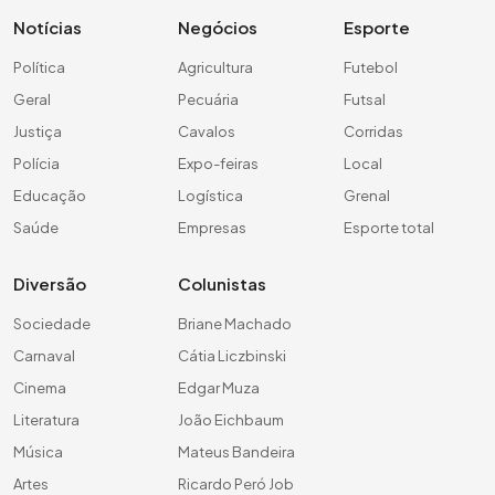
Notícias
Negócios
Esporte
Política
Agricultura
Futebol
Geral
Pecuária
Futsal
Justiça
Cavalos
Corridas
Polícia
Expo-feiras
Local
Educação
Logística
Grenal
Saúde
Empresas
Esporte total
Diversão
Colunistas
Sociedade
Briane Machado
Carnaval
Cátia Liczbinski
Cinema
Edgar Muza
Literatura
João Eichbaum
Música
Mateus Bandeira
Artes
Ricardo Peró Job