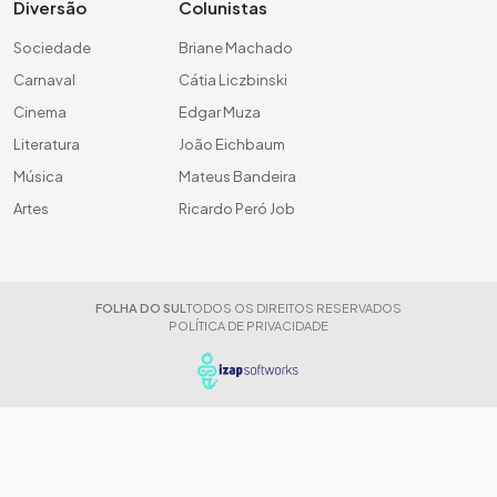
Diversão
Colunistas
Sociedade
Briane Machado
Carnaval
Cátia Liczbinski
Cinema
Edgar Muza
Literatura
João Eichbaum
Música
Mateus Bandeira
Artes
Ricardo Peró Job
FOLHA DO SUL
TODOS OS DIREITOS RESERVADOS
POLÍTICA DE PRIVACIDADE