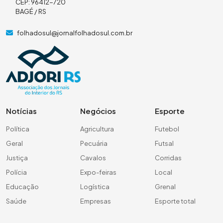
CEP: 96412-720
BAGÉ / RS
folhadosul@jornalfolhadosul.com.br
Notícias
Negócios
Esporte
Política
Agricultura
Futebol
Geral
Pecuária
Futsal
Justiça
Cavalos
Corridas
Polícia
Expo-feiras
Local
Educação
Logística
Grenal
Saúde
Empresas
Esporte total