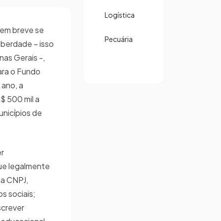
Logística
e em breve se
Pecuária
iberdade – isso
nas Gerais -,
ara o Fundo
 ano, a
$ 500 mil a
unicípios de
er
ue legalmente
ua CNPJ,
s sociais;
screver