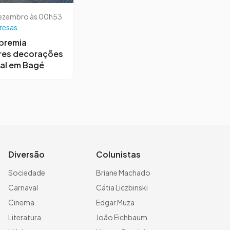
dezembro às 00h53
resas
premia
res decorações
al em Bagé
Diversão
Colunistas
Sociedade
Briane Machado
Carnaval
Cátia Liczbinski
Cinema
Edgar Muza
Literatura
João Eichbaum