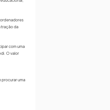
 educacional,
coordenadores
stração da
icipar com uma
di. O valor
 procurar uma