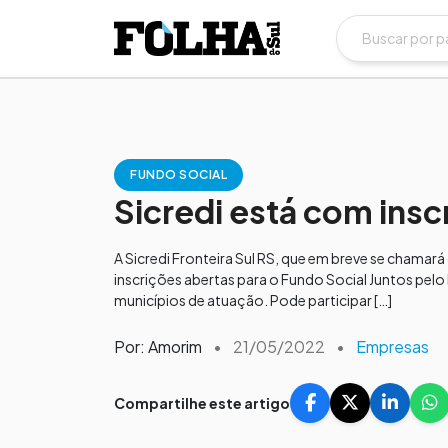
FUNDO SOCIAL
Sicredi está com insc
A Sicredi Fronteira Sul RS, que em breve se chamará
inscrições abertas para o Fundo Social Juntos pelo 
municípios de atuação. Pode participar […]
Por: Amorim
•
21/05/2022
•
Empresas
Compartilhe este artigo