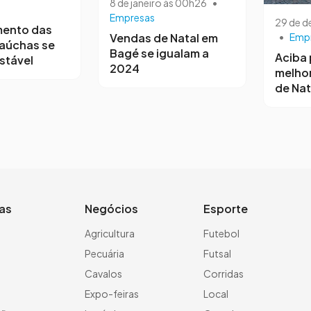
8 de janeiro às 00h26
•
Empresas
29 de 
mento das
Vendas de Natal em
•
Emp
gaúchas se
Bagé se igualam a
Aciba 
stável
2024
melho
de Nat
ias
Negócios
Esporte
a
Agricultura
Futebol
Pecuária
Futsal
Cavalos
Corridas
Expo-feiras
Local