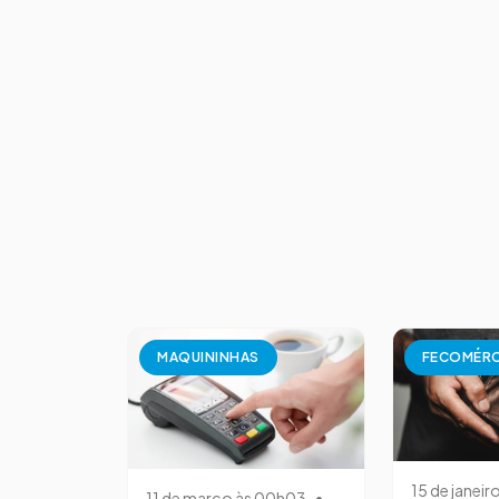
MAQUININHAS
FECOMÉR
15 de janeir
11 de março às 00h03
•