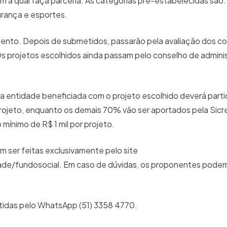
 a qual faça parceria. As categorias pré-estabelecidas são:
urança e esportes.
ento. Depois de submetidos, passarão pela avaliação dos 
s projetos escolhidos ainda passam pelo conselho de admini
a entidade beneficiada com o projeto escolhido deverá part
rojeto, enquanto os demais 70% vão ser aportados pela Sicre
 mínimo de R$ 1 mil por projeto.
m ser feitas exclusivamente pelo site
de/fundosocial. Em caso de dúvidas, os proponentes podem
idas pelo WhatsApp (51) 3358 4770.