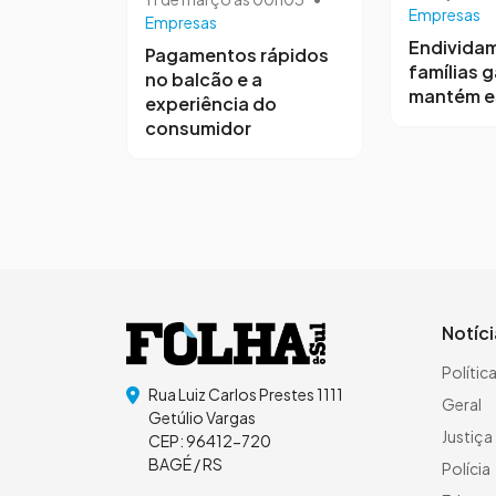
Empresas
Empresas
Endivida
Pagamentos rápidos
famílias 
no balcão e a
mantém e
experiência do
consumidor
Notíc
Polític
Rua Luiz Carlos Prestes 1111
Geral
Getúlio Vargas
Justiça
CEP: 96412-720
BAGÉ / RS
Polícia