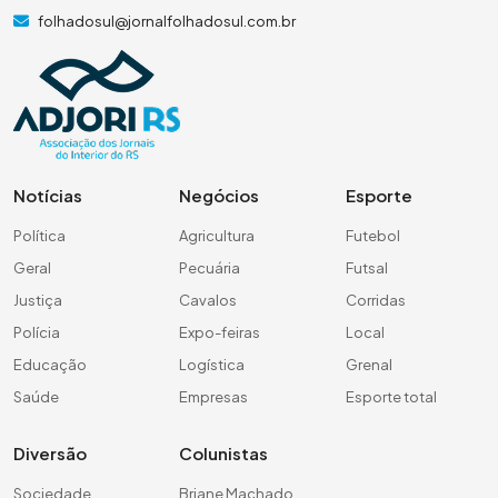
folhadosul@jornalfolhadosul.com.br
Notícias
Negócios
Esporte
Política
Agricultura
Futebol
Geral
Pecuária
Futsal
Justiça
Cavalos
Corridas
Polícia
Expo-feiras
Local
Educação
Logística
Grenal
Saúde
Empresas
Esporte total
Diversão
Colunistas
Sociedade
Briane Machado