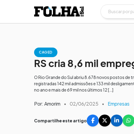
CAGED
RS cria 8,6 mil empre
O Rio Grande do Sul abriu 8.678 novos postos de 
registradas 142 mil admissões e 133 mil desligame
no ano e mais de 69 mil nos últimos 12 […]
Por: Amorim
•
02/06/2025
•
Empresas
Compartilhe este artigo