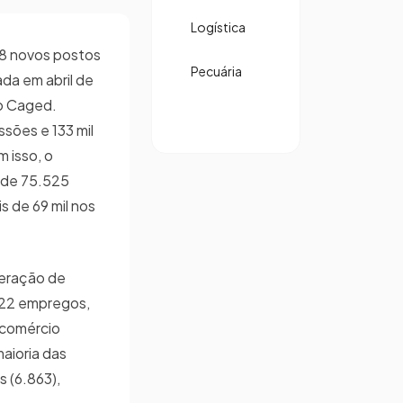
Logística
78 novos postos
Pecuária
ada em abril de
o Caged.
ssões e 133 mil
 isso, o
 de 75.525
s de 69 mil nos
geração de
722 empregos,
, comércio
maioria das
 (6.863),