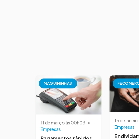
MAQUININHAS
FECOMÉR
15 de janeir
11 de março às 00h03
•
Empresas
Empresas
Endivida
Pagamentos rápidos