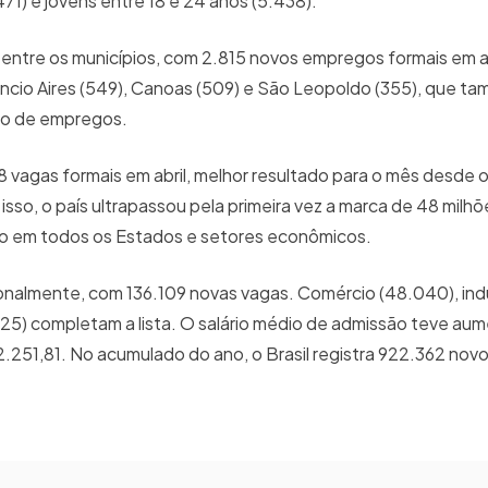
1) e jovens entre 18 e 24 anos (5.438).
ntre os municípios, com 2.815 novos empregos formais em abri
nâncio Aires (549), Canoas (509) e São Leopoldo (355), que t
ção de empregos.
8 vagas formais em abril, melhor resultado para o mês desde o 
so, o país ultrapassou pela primeira vez a marca de 48 milhõ
tivo em todos os Estados e setores econômicos.
onalmente, com 136.109 novas vagas. Comércio (48.040), indú
25) completam a lista. O salário médio de admissão teve aum
2.251,81. No acumulado do ano, o Brasil registra 922.362 no