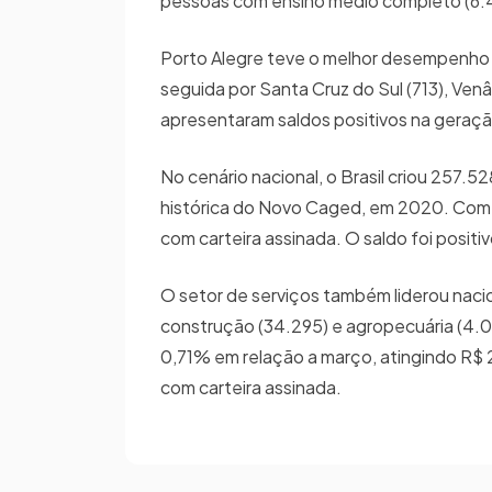
pessoas com ensino médio completo (6.47
Porto Alegre teve o melhor desempenho e
seguida por Santa Cruz do Sul (713), Ve
apresentaram saldos positivos na gera
No cenário nacional, o Brasil criou 257.52
histórica do Novo Caged, em 2020. Com is
com carteira assinada. O saldo foi posi
O setor de serviços também liderou naci
construção (34.295) e agropecuária (4.0
0,71% em relação a março, atingindo R$ 
com carteira assinada.