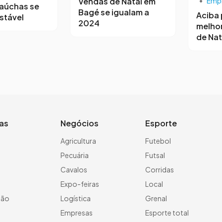
Vendas de Natal em
•
Emp
gaúchas se
Bagé se igualam a
Aciba 
stável
2024
melho
de Nat
ias
Negócios
Esporte
a
Agricultura
Futebol
Pecuária
Futsal
Cavalos
Corridas
Expo-feiras
Local
ção
Logística
Grenal
Empresas
Esporte total