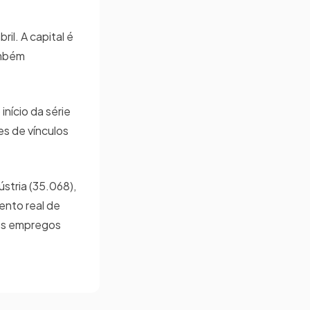
l. A capital é
ambém
início da série
es de vínculos
stria (35.068),
ento real de
vos empregos