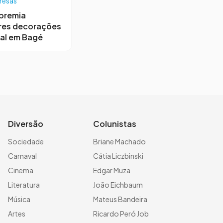
resas
premia
res decorações
al em Bagé
Diversão
Colunistas
Sociedade
Briane Machado
Carnaval
Cátia Liczbinski
Cinema
Edgar Muza
Literatura
João Eichbaum
Música
Mateus Bandeira
Artes
Ricardo Peró Job