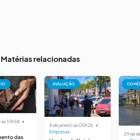
Matérias relacionadas
CIO
AVALIAÇÃO
COMÉ
o às 10h58
•
8 de janeiro às 00h26
•
Empresas
29 de 
mento das