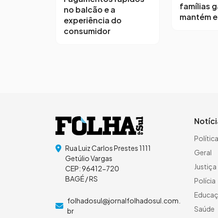
famílias 
no balcão e a
mantém e
experiência do
consumidor
Notíc
Polític
Rua Luiz Carlos Prestes 1111
Geral
Getúlio Vargas
Justiça
CEP: 96412-720
BAGÉ / RS
Polícia
Educa
folhadosul@jornalfolhadosul.com.
Saúde
br