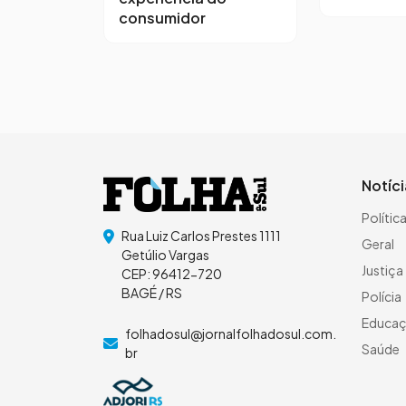
consumidor
Notíc
Polític
Rua Luiz Carlos Prestes 1111
Geral
Getúlio Vargas
Justiça
CEP: 96412-720
BAGÉ / RS
Polícia
Educa
folhadosul@jornalfolhadosul.com.
Saúde
br