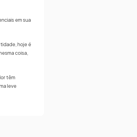
enciais em sua
tidade, hoje é
mesma coisa,
dor têm
uma leve