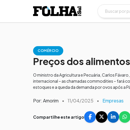
COMÉRCIO
Preços dos aliment
O ministro da Agricultura e Pecuária, Carlos Fáva
internacional – as chamadas commodities – fará c
estoques e a queda da demanda por ovos após a Pá
Por: Amorim
•
11/04/2025
•
Empresas
Compartilhe este artigo