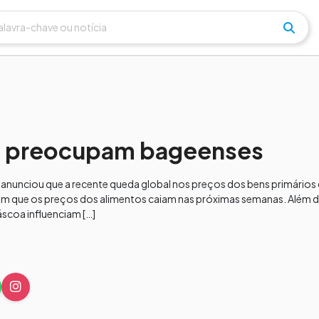
os preocupam bageenses
ro, anunciou que a recente queda global nos preços dos bens primári
om que os preços dos alimentos caiam nas próximas semanas. Além d
scoa influenciam […]