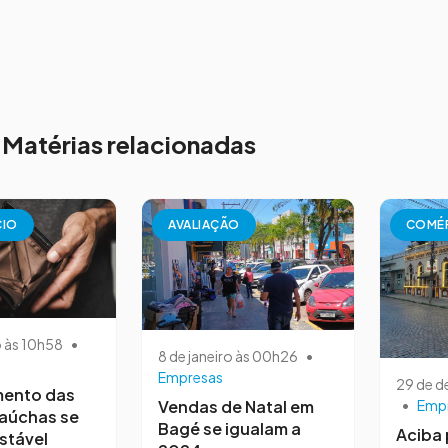
Matérias relacionadas
CIO
AVALIAÇÃO
COMÉ
o às 10h58
•
8 de janeiro às 00h26
•
Empresas
29 de 
mento das
Vendas de Natal em
•
Emp
gaúchas se
Bagé se igualam a
Aciba 
stável