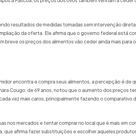
ão. Após a Páscoa, os preços dos ovos também venham a ceder
endo resultados de medidas tomadas sem intervenção direta
ampliação da oferta. Ele afirma que o governo federal está c
 breve os preços dos alimentos vão ceder ainda mais para 
umidor encontra e compra seus alimentos, a percepção é de q
mara Cougo, de 69 anos, notou que o aumento dos preços te
cada vez mais caros, principalmente fazendo o comparativo 
isas nos mercados e tentar comprar no local que é mais em co
a, que afirma fazer substituições e escolher aqueles produt