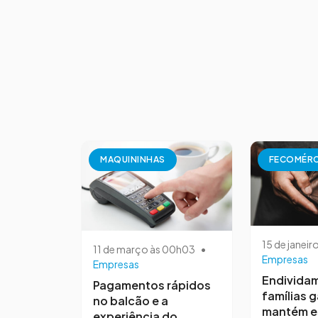
MAQUININHAS
FECOMÉR
15 de janeir
11 de março às 00h03
•
Empresas
Empresas
Endivida
Pagamentos rápidos
famílias 
no balcão e a
mantém e
experiência do