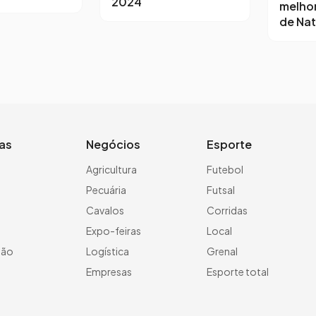
2024
melho
de Nat
ias
Negócios
Esporte
a
Agricultura
Futebol
Pecuária
Futsal
Cavalos
Corridas
Expo-feiras
Local
ção
Logística
Grenal
Empresas
Esporte total