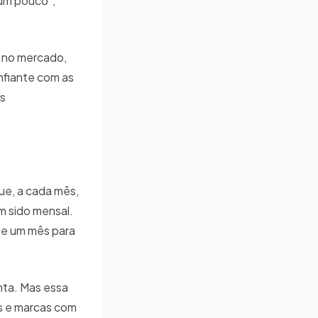
 um pouco”,
 no mercado,
onfiante com as
os
ue, a cada mês,
m sido mensal.
de um mês para
nta. Mas essa
os e marcas com