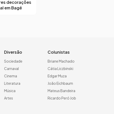
res decorações
al em Bagé
Diversão
Colunistas
Sociedade
Briane Machado
Carnaval
Cátia Liczbinski
Cinema
Edgar Muza
Literatura
João Eichbaum
Música
Mateus Bandeira
Artes
Ricardo Peró Job