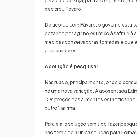
para óleo de soja, para arroz, para feij
declarou Fávaro.
De acordo com Fávaro, o governo está t
optando por agir no estímulo à safra e à 
medidas conservadoras tomadas e que em
consumidores.
A solução é pesquisar
Nas ruas e, principalmente, onde o cons
há uma nova variação. A aposentada Edi
“Os preços dos alimentos estão ficando 
outro”, afirma.
Para ela, a solução tem sido fazer pesqu
não tem sido a única solução para Edimar