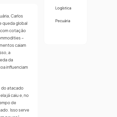
Logística
uária, Carlos
Pecuária
e queda global
s com cotação
ommodities –
imentos caiam
sso, a
ueda da
oa influenciam
e do atacado
ela já caiu e, no
 tempo de
cado. Isso serve