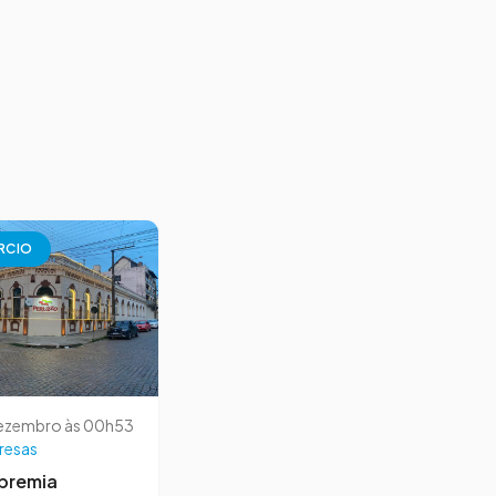
RCIO
dezembro às 00h53
resas
premia