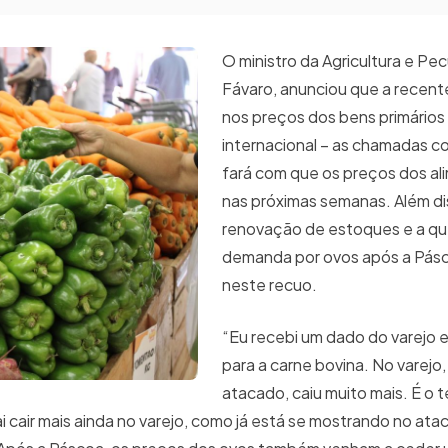
O ministro da Agricultura e Pec
Fávaro, anunciou que a recent
nos preços dos bens primário
internacional – as chamadas c
fará com que os preços dos al
nas próximas semanas. Além di
renovação de estoques e a q
demanda por ovos após a Pásc
neste recuo.
“Eu recebi um dado do varejo 
para a carne bovina. No varejo, 
atacado, caiu muito mais. É o
i cair mais ainda no varejo, como já está se mostrando no ata