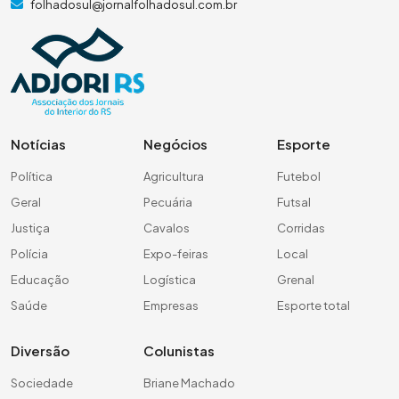
folhadosul@jornalfolhadosul.com.br
Notícias
Negócios
Esporte
Política
Agricultura
Futebol
Geral
Pecuária
Futsal
Justiça
Cavalos
Corridas
Polícia
Expo-feiras
Local
Educação
Logística
Grenal
Saúde
Empresas
Esporte total
Diversão
Colunistas
Sociedade
Briane Machado