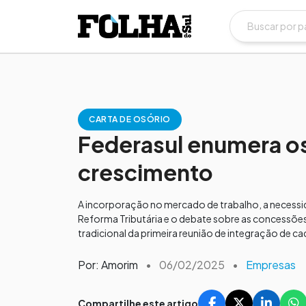
CARTA DE OSÓRIO
Federasul enumera os
crescimento
A incorporação no mercado de trabalho, a necessi
Reforma Tributária e o debate sobre as concessõ
tradicional da primeira reunião de integração de cad
Por: Amorim
•
06/02/2025
•
Empresas
Compartilhe este artigo