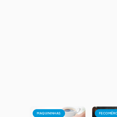
MAQUININHAS
FECOMÉR