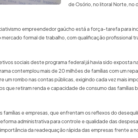
de Osório, no litoral Norte, no 
ciativismo empreendedor gaúcho está a força-tarefa para in
 mercado formal de trabalho, com qualificação profissional t
ivos sociais deste programa federal já havia sido exposta n
rama contemplou mais de 20 milhões de famílias com um rep
abre um rombo nas contas públicas, exigindo cada vez mais imp
tos que retiram renda e capacidade de consumo das famílias br
famílias e empresas, que enfrentam os reflexos do desequilíbr
eforma administrativa para controle e qualidade das despesas
a importância da readequação rápida das empresas frente a n