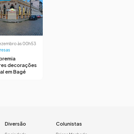
dezembro às 00h53
resas
premia
res decorações
al em Bagé
Diversão
Colunistas