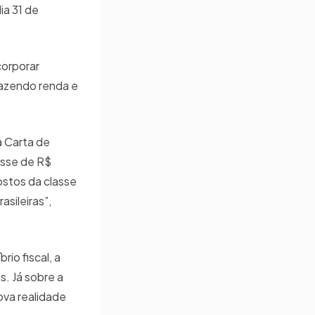
dia 31 de
corporar
razendo renda e
a Carta de
asse de R$
ostos da classe
asileiras”,
io fiscal, a
. Já sobre a
ova realidade