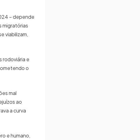
2024 – depende
 migratórias
e viabilizam,
 rodoviária e
prometendo o
ões mal
ejuízos ao
ava a curva
ero e humano,