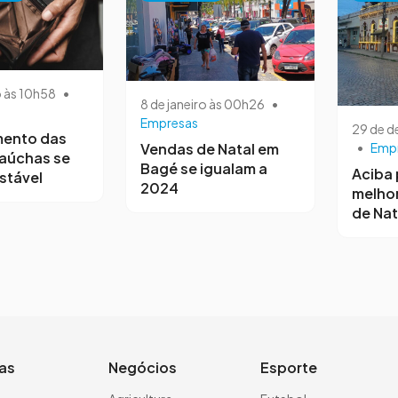
o às 10h58
•
8 de janeiro às 00h26
•
Empresas
29 de 
mento das
Vendas de Natal em
•
Emp
gaúchas se
Bagé se igualam a
Aciba 
stável
2024
melho
de Nat
ias
Negócios
Esporte