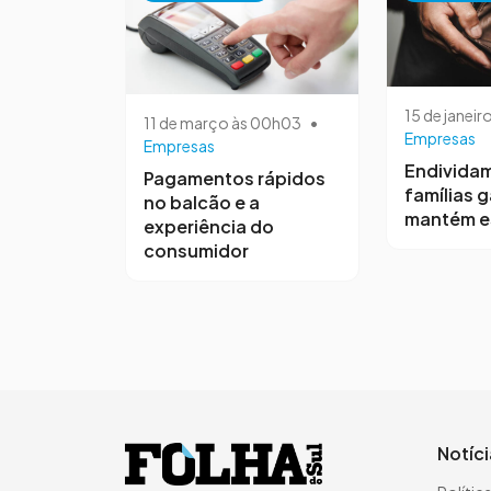
15 de janeir
11 de março às 00h03
•
Empresas
Empresas
Endivida
Pagamentos rápidos
famílias 
no balcão e a
mantém e
experiência do
consumidor
Notíc