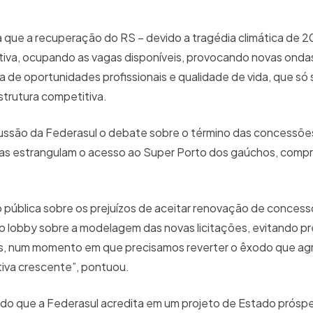
que a recuperação do RS – devido a tragédia climática de 
tiva, ocupando as vagas disponíveis, provocando novas ondas
 de oportunidades profissionais e qualidade de vida, que só s
strutura competitiva.
ssão da Federasul o debate sobre o término das concessões
adas estrangulam o acesso ao Super Porto dos gaúchos, com
o pública sobre os prejuízos de aceitar renovação de concess
o lobby sobre a modelagem das novas licitações, evitando pr
as, num momento em que precisamos reverter o êxodo que agr
iva crescente”, pontuou.
ndo que a Federasul acredita em um projeto de Estado prósp