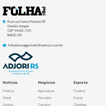
Rua Luiz Carlos Prestes 1111
Getúlio Vargas
CEP: 96412-720
BAGÉ / RS
folhadosul@jornalfolhadosul.com.br
Notícias
Negócios
Esporte
Política
Agricultura
Futebol
Geral
Pecuária
Futsal
Justiça
Cavalos
Corridas