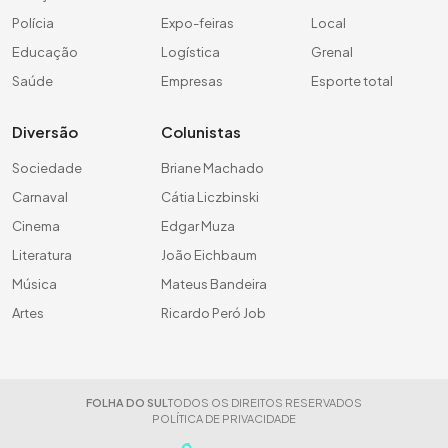
Polícia
Expo-feiras
Local
Educação
Logística
Grenal
Saúde
Empresas
Esporte total
Diversão
Colunistas
Sociedade
Briane Machado
Carnaval
Cátia Liczbinski
Cinema
Edgar Muza
Literatura
João Eichbaum
Música
Mateus Bandeira
Artes
Ricardo Peró Job
FOLHA DO SUL
TODOS OS DIREITOS RESERVADOS
POLÍTICA DE PRIVACIDADE