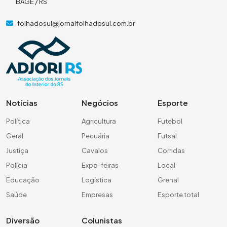
BAGÉ / RS
folhadosul@jornalfolhadosul.com.br
Notícias
Negócios
Esporte
Política
Agricultura
Futebol
Geral
Pecuária
Futsal
Justiça
Cavalos
Corridas
Polícia
Expo-feiras
Local
Educação
Logística
Grenal
Saúde
Empresas
Esporte total
Diversão
Colunistas