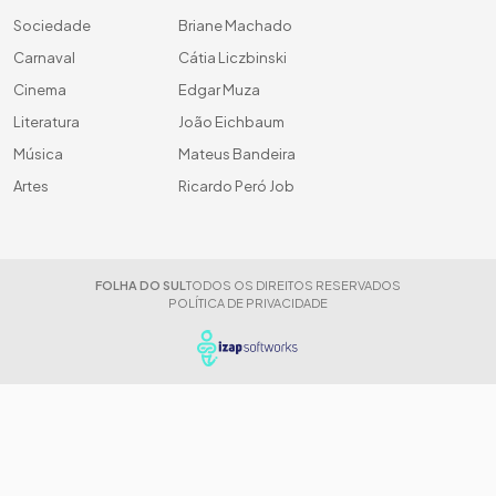
Sociedade
Briane Machado
Carnaval
Cátia Liczbinski
Cinema
Edgar Muza
Literatura
João Eichbaum
Música
Mateus Bandeira
Artes
Ricardo Peró Job
FOLHA DO SUL
TODOS OS DIREITOS RESERVADOS
POLÍTICA DE PRIVACIDADE