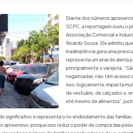
Diante dos números apresent
SCPC, a reportagem ouviu o p
Associação Comercial e Indust
Ricardo Souza. Ele admitiu qu
inadimplência gera uma preoc
representa um sinal de alerta 
principalmente o varejista. “S
negativadas, não têm acesso a
isso, logicamente, impacta mu
de vestuário, de calçados e, e
até mesmo de alimentos”, justi
 significativo e representa o no endividamento das famílias. 
cio apreensivo, porque isso reduz o poder de compra das pes