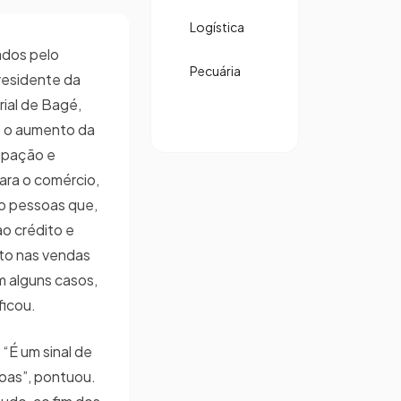
Logística
ados pelo
Pecuária
residente da
rial de Bagé,
e o aumento da
upação e
para o comércio,
ão pessoas que,
o crédito e
ito nas vendas
m alguns casos,
ficou.
“É um sinal de
soas”, pontuou.