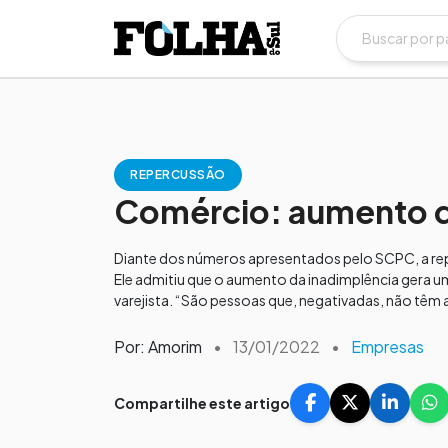
REPERCUSSÃO
Comércio: aumento da 
Diante dos números apresentados pelo SCPC, a rep
Ele admitiu que o aumento da inadimplência gera u
varejista. “São pessoas que, negativadas, não têm 
Por: Amorim
•
13/01/2022
•
Empresas
Compartilhe este artigo