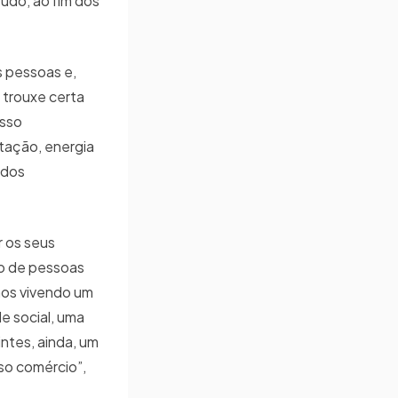
udo, ao fim dos
s pessoas e,
s trouxe certa
esso
ntação, energia
 dos
 os seus
ão de pessoas
mos vivendo um
e social, uma
ntes, ainda, um
so comércio”,