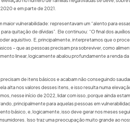
a elevação no número de famílias negativadas se deve, sobret
m 2020 e em parte de 2021.
 em maior vulnerabilidade: representavam um “alento para essa
para quitação de dívidas”. Ele continuou: “O final dos auxílio
poder aquisitivo. E, principalmente, interpretamos que o proc
básicos – que as pessoas precisam pra sobreviver, como alime
 aumento linear, logicamente abalou profundamente a renda da
 precisam de itens básicos e acabam não conseguindo saudar
a alta nos valores desses itens, e isso resulta numa elevaç
s, nesse início de 2022, lidar com isso, porque ainda esta
rando, principalmente para aquelas pessoas em vulnerabilidad
tento básico, e, logicamente, isso deve gerar nos meses segui
nsumidores. Isso traz uma preocupação muito grande ao nos