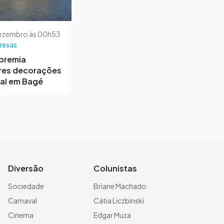
dezembro às 00h53
resas
premia
res decorações
al em Bagé
Diversão
Colunistas
Sociedade
Briane Machado
Carnaval
Cátia Liczbinski
Cinema
Edgar Muza