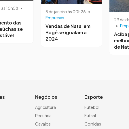
o às 10h58
•
8 de janeiro às 00h26
•
Empresas
29 de 
mento das
Vendas de Natal em
•
Emp
gaúchas se
Bagé se igualam a
Aciba 
stável
2024
melho
de Nat
ias
Negócios
Esporte
a
Agricultura
Futebol
Pecuária
Futsal
Cavalos
Corridas