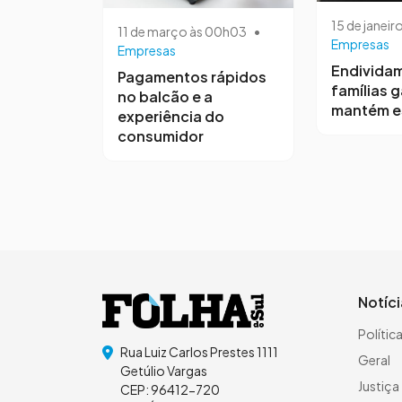
15 de janeir
11 de março às 00h03
•
Empresas
Empresas
Endivida
Pagamentos rápidos
famílias 
no balcão e a
mantém e
experiência do
consumidor
Notíc
Polític
Rua Luiz Carlos Prestes 1111
Geral
Getúlio Vargas
Justiça
CEP: 96412-720