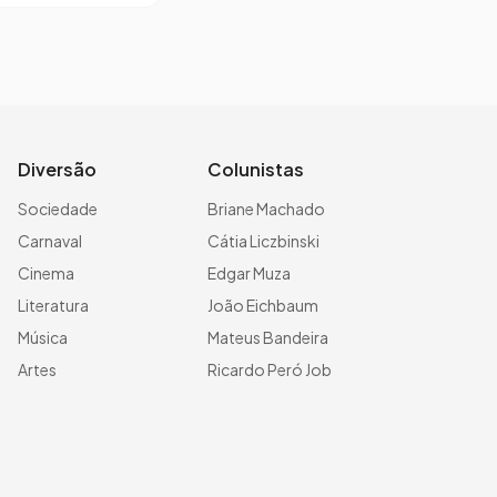
Diversão
Colunistas
Sociedade
Briane Machado
Carnaval
Cátia Liczbinski
Cinema
Edgar Muza
Literatura
João Eichbaum
Música
Mateus Bandeira
Artes
Ricardo Peró Job