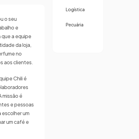
Logística
ou o seu
Pecuária
abalho e
 que a equipe
tidade da loja,
erfume no
s aos clientes.
uipe Chili é
olaboradores
 A missão é
entes e pessoas
a escolher um
mar um café e