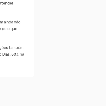
 atender
em ainda não
r pelo que
rmações também
 Dias, 883, na