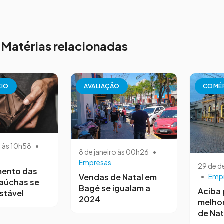
Matérias relacionadas
CIO
AVALIAÇÃO
COMÉ
o às 10h58
•
8 de janeiro às 00h26
•
Empresas
29 de 
mento das
Vendas de Natal em
•
Emp
gaúchas se
Bagé se igualam a
Aciba 
stável
2024
melho
de Nat