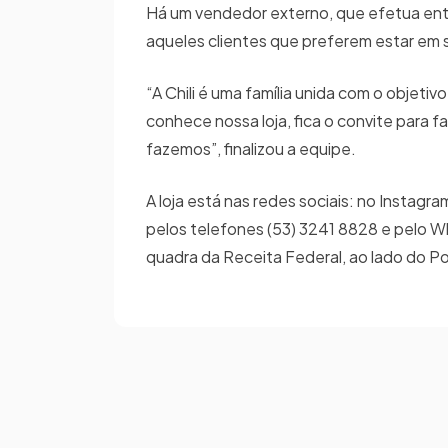
Há um vendedor externo, que efetua ent
aqueles clientes que preferem estar em s
“A Chili é uma família unida com o objeti
conhece nossa loja, fica o convite para f
fazemos”, finalizou a equipe.
A loja está nas redes sociais: no Instagr
pelos telefones (53) 3241 8828 e pelo Wh
quadra da Receita Federal, ao lado do P