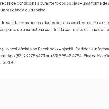
regas de condicionais durante todos os dias – uma forma de
ua residência ou trabalho.
vo de satisfazer as necessidades dos nossos clientes. Para qu
azer parte de uma história construída com muito carinho e amo
am @lojachilioficial e no Facebook @lojachili. Pedidos e info
atsApp (53) 9 9979 6473 ou (53) 9 9942 4794. Fica na Marcílio
osto GBI.