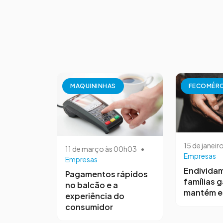
MAQUININHAS
FECOMÉR
15 de janeir
11 de março às 00h03
•
Empresas
Empresas
Endivida
Pagamentos rápidos
famílias 
no balcão e a
mantém e
experiência do
consumidor