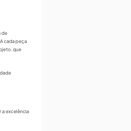
a de
 A cada peça
ojeto, que
idade
r a excelência