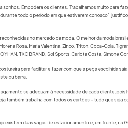
a sonhos. Empodera os clientes. Trabalhamos muito para faz
 durante todo o período em que estiverem conosco”, justifico
e reconhecidas no mercado da moda. O melhor da moda brasile
 Morena Rosa, Maria Valentina, Zinco, Triton, Coca-Cola, Tigra
, OYHAN, TXC BRAND, Sol Sports, Carlota Costa, Simone Go
stureira para facilitar e fazer com que a peça escolhida saia 
ste ou barra.
agamento se adequam à necessidade de cada cliente, pois há
 loja também trabalha com todos os cartões – tudo que seja 
da loja existem duas vagas de estacionamento e, em frente, na