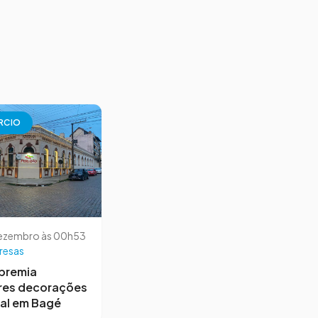
RCIO
dezembro às 00h53
resas
premia
res decorações
al em Bagé