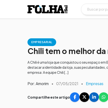
EMPRESARIAL
Chili tem o melhor d
A Chili é uma loja que conquistou o seu espaço em 
destacar a identidade da loja, suas peculiaridades
empresa: A equipe Chili […]
Por: Amorim
•
07/05/2021
•
Empresas
Compartilhe este artigo