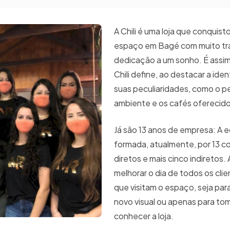
A Chili é uma loja que conquist
espaço em Bagé com muito tr
dedicação a um sonho. É assim
Chili define, ao destacar a iden
suas peculiaridades, como o p
ambiente e os cafés oferecido
Já são 13 anos de empresa: A eq
formada, atualmente, por 13 c
diretos e mais cinco indiretos.
melhorar o dia de todos os cli
que visitam o espaço, seja par
novo visual ou apenas para to
conhecer a loja.