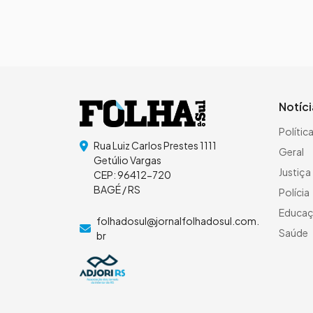
Notíc
Polític
Rua Luiz Carlos Prestes 1111
Geral
Getúlio Vargas
Justiça
CEP: 96412-720
BAGÉ / RS
Polícia
Educa
folhadosul@jornalfolhadosul.com.
Saúde
br