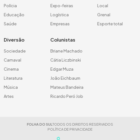
Polícia
Expo-feiras
Local
Educação
Logística
Grenal
Saúde
Empresas
Esporte total
Diversão
Colunistas
Sociedade
Briane Machado
Carnaval
Cátia Liczbinski
Cinema
Edgar Muza
Literatura
João Eichbaum
Música
Mateus Bandeira
Artes
Ricardo Peró Job
FOLHA DO SUL
TODOS OS DIREITOS RESERVADOS
POLÍTICA DE PRIVACIDADE