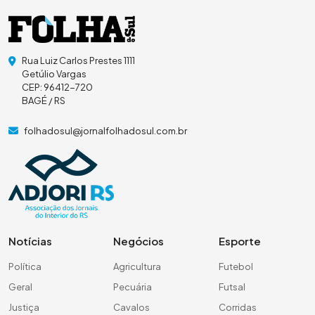
Rua Luiz Carlos Prestes 1111
Getúlio Vargas
CEP: 96412-720
BAGÉ / RS
folhadosul@jornalfolhadosul.com.br
Notícias
Negócios
Esporte
Política
Agricultura
Futebol
Geral
Pecuária
Futsal
Justiça
Cavalos
Corridas