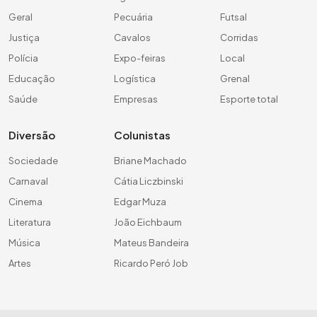
Geral
Pecuária
Futsal
Justiça
Cavalos
Corridas
Polícia
Expo-feiras
Local
Educação
Logística
Grenal
Saúde
Empresas
Esporte total
Diversão
Colunistas
Sociedade
Briane Machado
Carnaval
Cátia Liczbinski
Cinema
Edgar Muza
Literatura
João Eichbaum
Música
Mateus Bandeira
Artes
Ricardo Peró Job