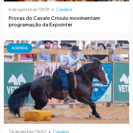
6 de agosto às 12h18
•
Cavalos
Provas do Cavalo Crioulo movimentam
programação da Expointer
AGENDA
24 de abril às 13h52
•
Cavalos