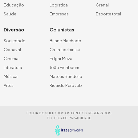
Educação
Logística
Grenal
Saúde
Empresas
Esporte total
Diversão
Colunistas
Sociedade
Briane Machado
Carnaval
Cátia Liczbinski
Cinema
Edgar Muza
Literatura
João Eichbaum
Música
Mateus Bandeira
Artes
Ricardo Peró Job
FOLHA DO SUL
TODOS OS DIREITOS RESERVADOS
POLÍTICA DE PRIVACIDADE