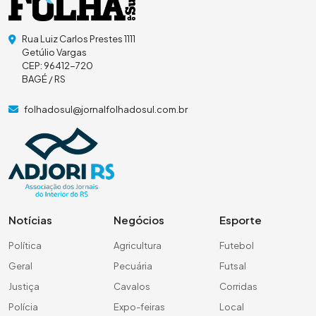
Rua Luiz Carlos Prestes 1111
Getúlio Vargas
CEP: 96412-720
BAGÉ / RS
folhadosul@jornalfolhadosul.com.br
Notícias
Negócios
Esporte
Política
Agricultura
Futebol
Geral
Pecuária
Futsal
Justiça
Cavalos
Corridas
Polícia
Expo-feiras
Local