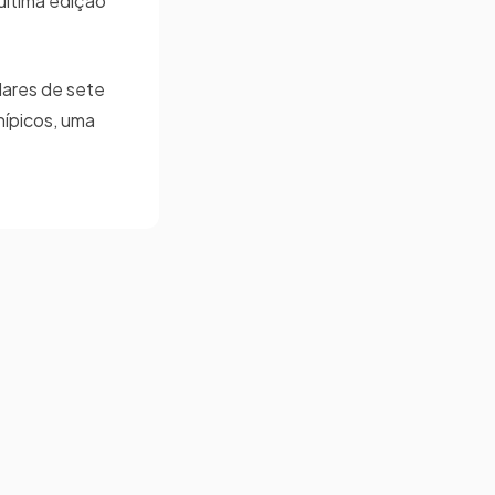
última edição
lares de sete
hípicos, uma