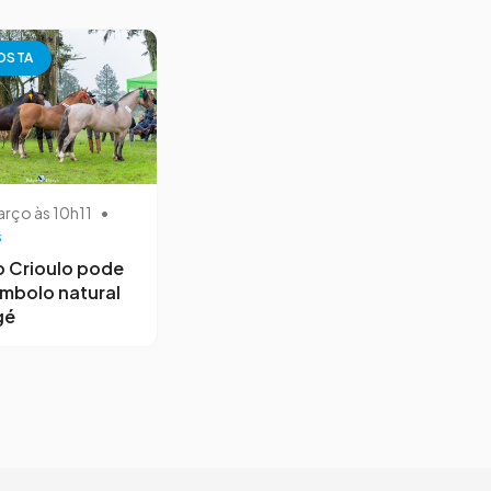
OSTA
arço às 10h11
•
s
 Crioulo pode
símbolo natural
gé