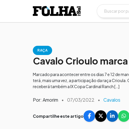
RAÇA
Cavalo Crioulo marca
Marcado para acontecer entre os dias 7 e 12 de m
terá, mais uma vez, a participação da raça Crioula
receberá também a IX Copa Cardinal Ranch […]
Por: Amorim
•
07/03/2022
•
Cavalos
Compartilhe este artigo