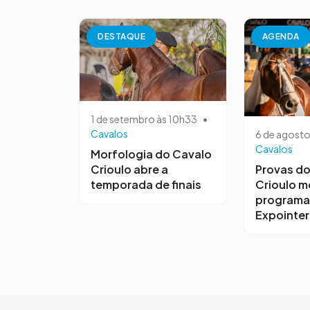
DESTAQUE
AGENDA
1 de setembro às 10h33
•
Cavalos
6 de agosto
Cavalos
Morfologia do Cavalo
Crioulo abre a
Provas do
temporada de finais
Crioulo 
programa
Expointer