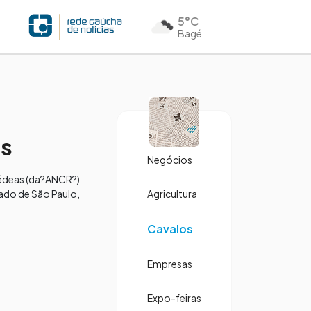
5°C
Bagé
as
Negócios
Rédeas (da?ANCR?)
tado de São Paulo,
Agricultura
Cavalos
Empresas
Expo-feiras