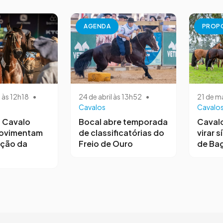
AGENDA
PROP
24 de abril às 13h52
•
21 de m
 às 12h18
•
Cavalos
Cavalo
Bocal abre temporada
Cavalo
 Cavalo
de classificatórias do
virar 
movimentam
Freio de Ouro
de Ba
ção da