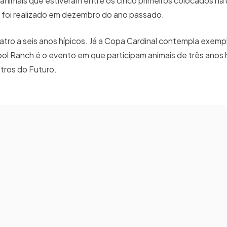
animais que estiveram entre os cinco primeiros colocados na 
foi realizado em dezembro do ano passado.
tro a seis anos hípicos. Já a Copa Cardinal contempla exemp
ipol Ranch é o evento em que participam animais de três anos 
tros do Futuro.