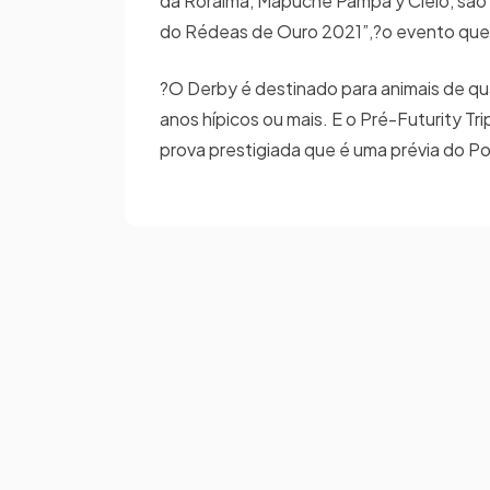
da Roraima, Mapuche Pampa y Cielo, são 
do Rédeas de Ouro 2021”,?o evento que 
?O Derby é destinado para animais de qua
anos hípicos ou mais. E o Pré-Futurity Tr
prova prestigiada que é uma prévia do Po