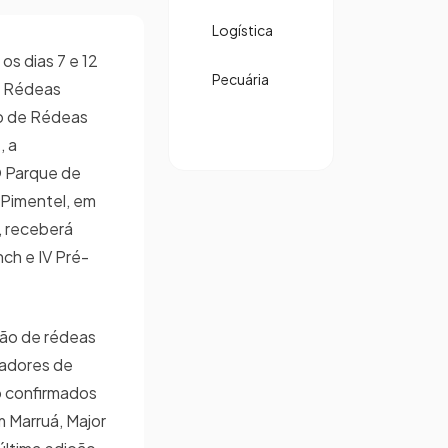
Logística
os dias 7 e 12
Pecuária
e Rédeas
o de Rédeas
, a
O Parque de
 Pimentel, em
, receberá
ch e IV Pré-
ão de rédeas
iadores de
o confirmados
m Marruá, Major