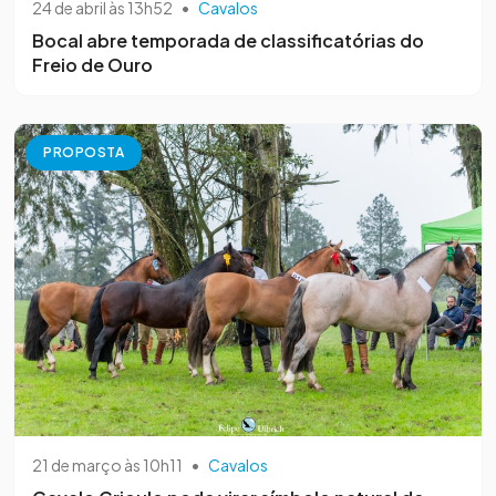
24 de abril às 13h52
•
Cavalos
Bocal abre temporada de classificatórias do
Freio de Ouro
PROPOSTA
21 de março às 10h11
•
Cavalos