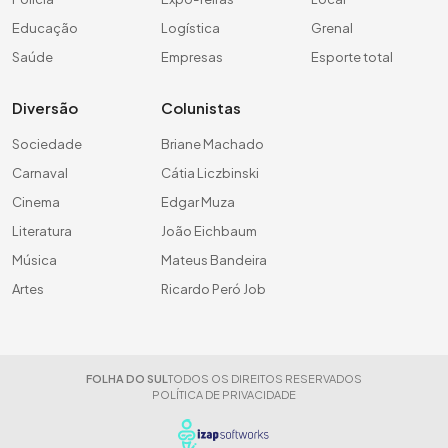
Educação
Logística
Grenal
Saúde
Empresas
Esporte total
Diversão
Colunistas
Sociedade
Briane Machado
Carnaval
Cátia Liczbinski
Cinema
Edgar Muza
Literatura
João Eichbaum
Música
Mateus Bandeira
Artes
Ricardo Peró Job
FOLHA DO SUL
TODOS OS DIREITOS RESERVADOS
POLÍTICA DE PRIVACIDADE