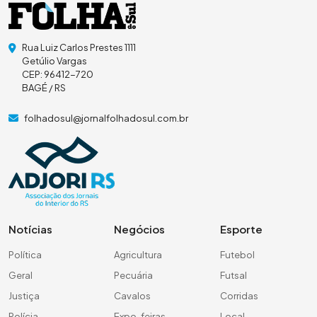
Rua Luiz Carlos Prestes 1111
Getúlio Vargas
CEP: 96412-720
BAGÉ / RS
folhadosul@jornalfolhadosul.com.br
Notícias
Negócios
Esporte
Política
Agricultura
Futebol
Geral
Pecuária
Futsal
Justiça
Cavalos
Corridas
Polícia
Expo-feiras
Local