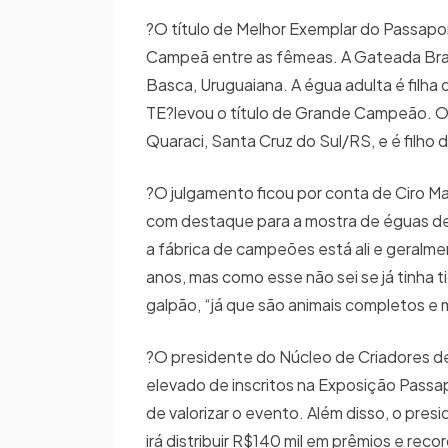
?O título de Melhor Exemplar do Passap
Campeã entre as fêmeas. A Gateada Brag
Basca, Uruguaiana. A égua adulta é filh
TE?levou o título de Grande Campeão. O 
Quaraci, Santa Cruz do Sul/RS, e é filho 
?O julgamento ficou por conta de Ciro Man
com destaque para a mostra de éguas de 
a fábrica de campeões está ali e geral
anos, mas como esse não sei se já tinha t
galpão, “já que são animais completos e
?O presidente do Núcleo de Criadores d
elevado de inscritos na Exposição Passa
de valorizar o evento. Além disso, o pre
irá distribuir R$140 mil em prêmios e re