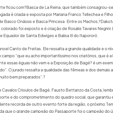
orte ficou com?Basca de La Reina, que também consagrou-s
ada é criada e exposta por Mariana Franco Tellechea e Filh
a de Basco Onássis e Basca Princesa. Entre os Machos,?Dakot
colorado foi exposto e é criação de Rosalie Tavares Negrini
de Equador de Santa Edwiges e Balisa III do Itapororó.
oel Canto de Freitas. Ele ressalta a grande qualidade e o nív
campo “que eu acho importantíssimo nos criatórios, que é a
mente essas éguas não vem e a Exposição de Bagé? é um exem
ido”. O jurado ressalta a qualidade das fêmeas e dos demais a
 muito bem preparados”.?
e Cavalos Crioulos de Bagé, Fausto Bettanzo da Costa, lem
porte e do comprometimento do quadro social, que garantiu
sidente recorda de outro evento forte da região, o próximo Te
corda que o grande campeão do Passaporte foi o campeão do ú