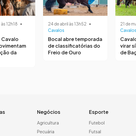
24 de abril às 13h52
•
21 de m
 às 12h18
•
Cavalos
Cavalo
Bocal abre temporada
Cavalo
 Cavalo
de classificatórias do
virar 
movimentam
Freio de Ouro
de Ba
ção da
ias
Negócios
Esporte
a
Agricultura
Futebol
Pecuária
Futsal