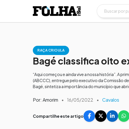
RAÇA CRIOULA
Bagé classifica oito 
“Aqui começou e ainda vive a nossa história”. A pr
(ABCCC), entregue pelo executivo da Comissão de 
Bagé, sintetiza a importância do município que abrig
Por: Amorim
•
16/05/2022
•
Cavalos
Compartilhe este artigo