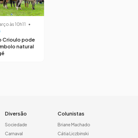
arço às 10h11
•
s
 Crioulo pode
símbolo natural
gé
Diversão
Colunistas
Sociedade
Briane Machado
Carnaval
Cátia Liczbinski