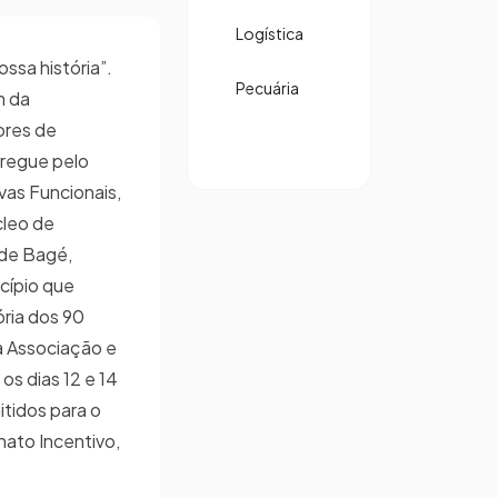
Logística
ssa história”.
Pecuária
m da
ores de
tregue pelo
as Funcionais,
leo de
 de Bagé,
icípio que
ória dos 90
a Associação e
os dias 12 e 14
itidos para o
nato Incentivo,