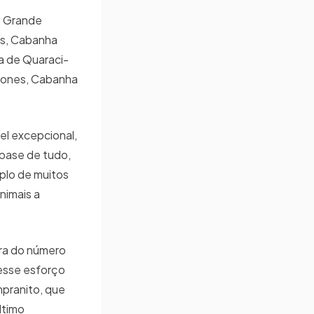
e Grande
os, Cabanha
a de Quaraci-
 Jones, Cabanha
el excepcional,
 base de tudo,
plo de muitos
nimais a
bra do número
 esse esforço
mpranito, que
ltimo