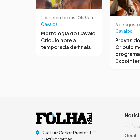
1 de setembro às 10h33
•
Cavalos
6 de agosto
Cavalos
Morfologia do Cavalo
Crioulo abre a
Provas do
temporada de finais
Crioulo 
programa
Expointer
Notíc
Polític
Rua Luiz Carlos Prestes 1111
Geral
Getúlio Vargas