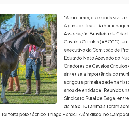
“Aqui começou e ainda vive a no
A primeira frase da homenage
Associação Brasileira de Criad
Cavalos Crioulos (ABCCC), en
executivo da Comissão de Prov
Eduardo Neto Azevedo ao Núc
Criadores de Cavalos Crioulos
sintetiza a importância do mun
abrigou a primeira sede na hist
anos de entidade. Reunidos n
Sindicato Rural de Bagé, entre 
de maio, 101 animais foram adm
oi feita pelo técnico Thiago Persici. Além disso, no Campeo