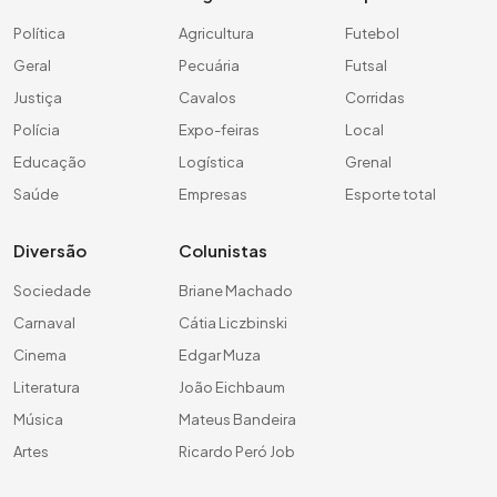
Política
Agricultura
Futebol
Geral
Pecuária
Futsal
Justiça
Cavalos
Corridas
Polícia
Expo-feiras
Local
Educação
Logística
Grenal
Saúde
Empresas
Esporte total
Diversão
Colunistas
Sociedade
Briane Machado
Carnaval
Cátia Liczbinski
Cinema
Edgar Muza
Literatura
João Eichbaum
Música
Mateus Bandeira
Artes
Ricardo Peró Job