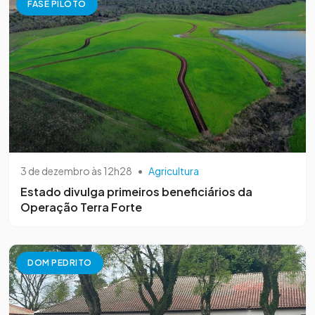
FASE PILOTO
3 de dezembro às 12h28
•
Agricultura
Estado divulga primeiros beneficiários da
Operação Terra Forte
DOM PEDRITO