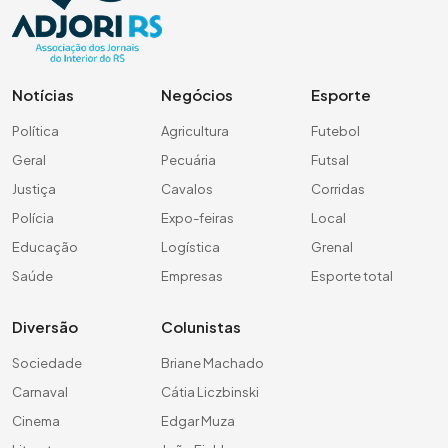
Notícias
Negócios
Esporte
Política
Agricultura
Futebol
Geral
Pecuária
Futsal
Justiça
Cavalos
Corridas
Polícia
Expo-feiras
Local
Educação
Logística
Grenal
Saúde
Empresas
Esporte total
Diversão
Colunistas
Sociedade
Briane Machado
Carnaval
Cátia Liczbinski
Cinema
Edgar Muza