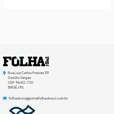
Rua Luiz Carlos Prestes 1111
Getúlio Vargas
CEP: 96412-720
BAGÉ / RS
folhadosul@jornalfolhadosul.com.br