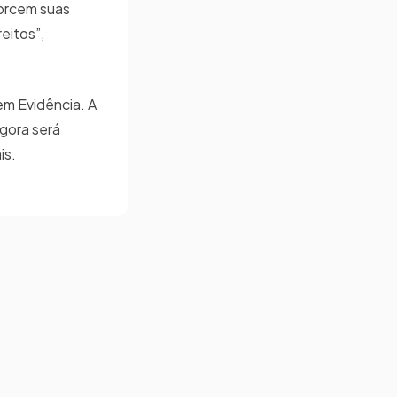
orcem suas
reitos”,
em Evidência. A
agora será
is.