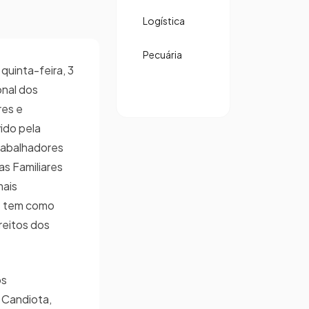
Logística
Pecuária
quinta-feira, 3
onal dos
res e
vido pela
rabalhadores
as Familiares
mais
 e tem como
reitos dos
os
 Candiota,