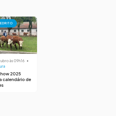
EDRITO
tubro às 09h16
•
ura
Show 2025
a calendário de
es