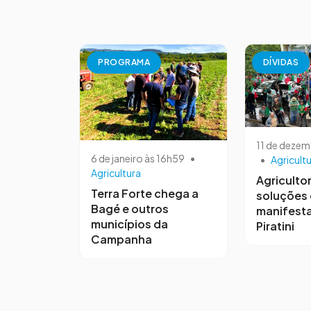
PROGRAMA
DÍVIDAS
11 de dezem
6 de janeiro às 16h59
•
•
Agricult
Agricultura
Agriculto
Terra Forte chega a
soluções
Bagé e outros
manifest
municípios da
Piratini
Campanha