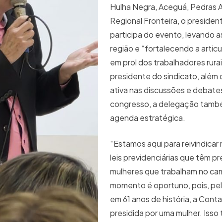
Hulha Negra, Aceguá, Pedras A
Regional Fronteira, o presidente
participa do evento, levando 
região e “fortalecendo a articu
em prol dos trabalhadores rura
presidente do sindicato, além 
ativa nas discussões e debate
congresso, a delegação tam
agenda estratégica.
“Estamos aqui para reivindica
leis previdenciárias que têm p
mulheres que trabalham no ca
momento é oportuno, pois, pel
em 61 anos de história, a Cont
presidida por uma mulher. Isso 