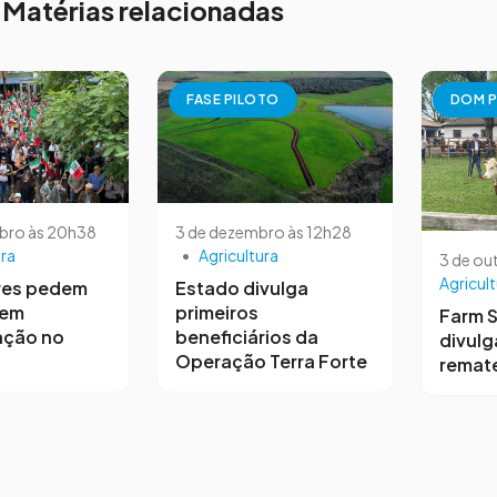
Matérias relacionadas
FASE PILOTO
DOM P
bro às 20h38
3 de dezembro às 12h28
ura
•
Agricultura
3 de ou
Agricult
res pedem
Estado divulga
 em
primeiros
Farm 
ação no
beneficiários da
divulg
Operação Terra Forte
remat