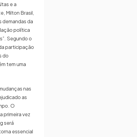
ltas e a
, Milton Brasil,
as demandas da
lação política
is”. Segundo o
da participação
s do
bém tem uma
r mudanças nas
rejudicado as
mpo. O
a primeira vez
ag será
torna essencial