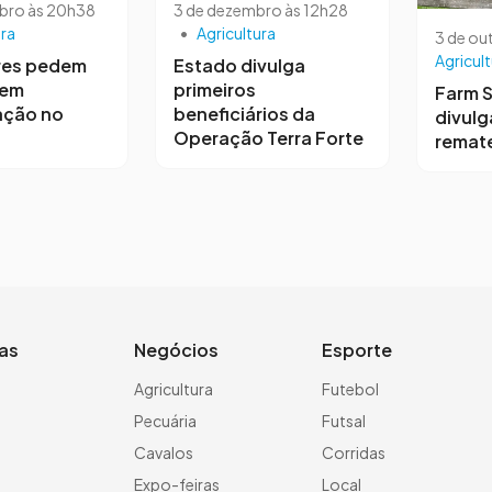
bro às 20h38
3 de dezembro às 12h28
ura
•
Agricultura
3 de ou
Agricult
res pedem
Estado divulga
 em
primeiros
Farm 
ação no
beneficiários da
divulg
Operação Terra Forte
remat
ias
Negócios
Esporte
a
Agricultura
Futebol
Pecuária
Futsal
Cavalos
Corridas
Expo-feiras
Local