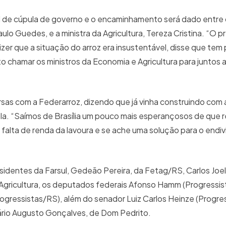
el de cúpula de governo e o encaminhamento será dado entre 
ulo Guedes, e a ministra da Agricultura, Tereza Cristina. “O 
izer que a situação do arroz era insustentável, disse que tem
to chamar os ministros da Economia e Agricultura para juntos
versas com a Federarroz, dizendo que já vinha construindo com
cola. “Saímos de Brasília um pouco mais esperançosos de que 
falta de renda da lavoura e se ache uma solução para o endi
dentes da Farsul, Gedeão Pereira, da Fetag/RS, Carlos Joel 
 Agricultura, os deputados federais Afonso Hamm (Progressis
gressistas/RS), além do senador Luiz Carlos Heinze (Progre
 Mário Augusto Gonçalves, de Dom Pedrito.