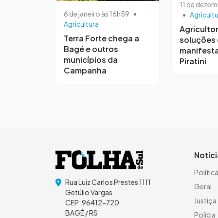
11 de dezem
6 de janeiro às 16h59
•
•
Agricult
Agricultura
Agriculto
Terra Forte chega a
soluções
Bagé e outros
manifest
municípios da
Piratini
Campanha
Notíc
Polític
Rua Luiz Carlos Prestes 1111
Geral
Getúlio Vargas
Justiça
CEP: 96412-720
BAGÉ / RS
Polícia