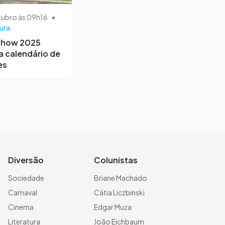
tubro às 09h16
•
ura
Show 2025
a calendário de
es
Diversão
Colunistas
Sociedade
Briane Machado
Carnaval
Cátia Liczbinski
Cinema
Edgar Muza
Literatura
João Eichbaum