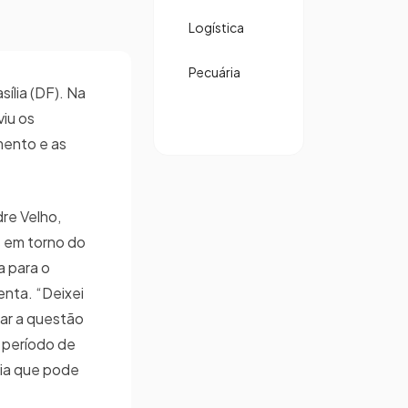
Logística
Pecuária
ília (DF). Na
viu os
mento e as
re Velho,
s em torno do
a para o
enta. “Deixei
ar a questão
m período de
ria que pode