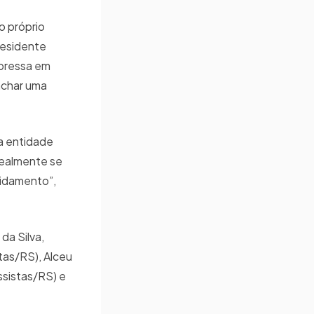
o próprio
presidente
 pressa em
 achar uma
 a entidade
realmente se
vidamento”,
da Silva,
tas/RS), Alceu
ssistas/RS) e