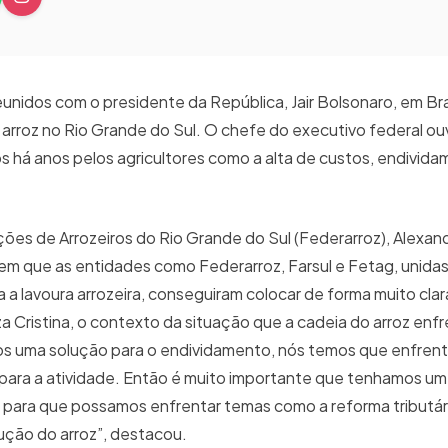
eunidos com o presidente da República, Jair Bolsonaro, em Bras
 arroz no Rio Grande do Sul. O chefe do executivo federal ou
há anos pelos agricultores como a alta de custos, endivida
es de Arrozeiros do Rio Grande do Sul (Federarroz), Alexand
 em que as entidades como Federarroz, Farsul e Fetag, unida
a lavoura arrozeira, conseguiram colocar de forma muito clar
za Cristina, o contexto da situação que a cadeia do arroz enfr
s uma solução para o endividamento, nós temos que enfrent
da para a atividade. Então é muito importante que tenhamos u
a para que possamos enfrentar temas como a reforma tributá
odução do arroz”, destacou.