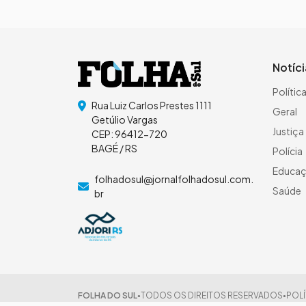
Notíc
Polític
Rua Luiz Carlos Prestes 1111
Geral
Getúlio Vargas
Justiça
CEP: 96412-720
BAGÉ / RS
Polícia
Educa
folhadosul@jornalfolhadosul.com.
Saúde
br
FOLHA DO SUL
TODOS OS DIREITOS RESERVADOS
POLÍ
●
●