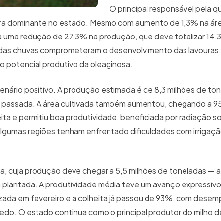
O principal responsável pela q
ura dominante no estado. Mesmo com aumento de 1,3% na ár
a uma redução de 27,3% na produção, que deve totalizar 14,3
e das chuvas comprometeram o desenvolvimento das lavouras,
 o potencial produtivo da oleaginosa.
enário positivo. A produção estimada é de 8,3 milhões de ton
 passada. A área cultivada também aumentou, chegando a 951
ta e permitiu boa produtividade, beneficiada por radiação so
 algumas regiões tenham enfrentado dificuldades com irrigaçã
ra, cuja produção deve chegar a 5,5 milhões de toneladas — a
plantada. A produtividade média teve um avanço expressiv
izada em fevereiro e a colheita já passou de 93%, com desem
cedo. O estado continua como o principal produtor do milho de