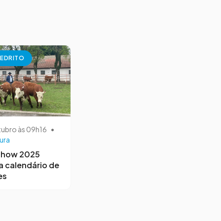
EDRITO
tubro às 09h16
•
ura
Show 2025
a calendário de
es