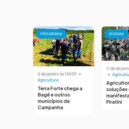
PROGRAMA
DÍVIDAS
11 de dezem
6 de janeiro às 16h59
•
•
Agricult
Agricultura
Agriculto
Terra Forte chega a
soluções
Bagé e outros
manifest
municípios da
Piratini
Campanha