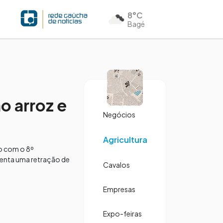
8°C
Bagé
o arroz e
Negócios
Agricultura
o com o 8º
senta uma retração de
Cavalos
Empresas
Expo-feiras