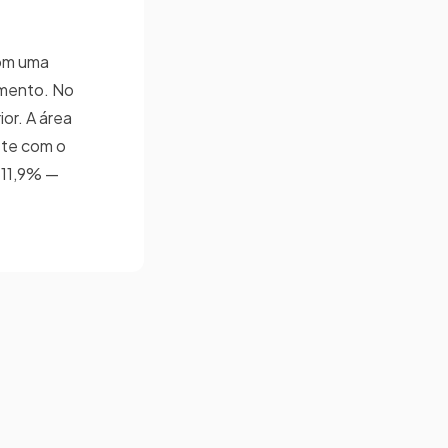
com uma
omento. No
or. A área
ste com o
 11,9% —