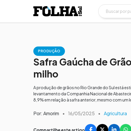
PRODUÇÃO
Safra Gaúcha de Grão
milho
A produção de grãos no Rio Grande do Sul está es
levantamento da Companhia Nacional de Abastecime
8,9% em relação à safra anterior, mesmo com um l
Por: Amorim
•
16/05/2025
•
Agricultura
Compartilhe este artigo