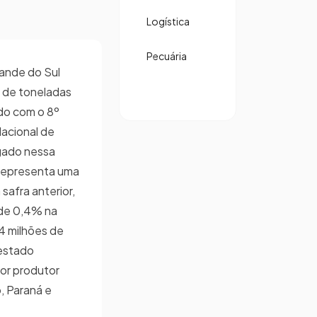
Logística
Pecuária
ande do Sul
 de toneladas
do com o 8º
acional de
gado nessa
 representa uma
safra anterior,
de 0,4% na
4 milhões de
 estado
or produtor
, Paraná e