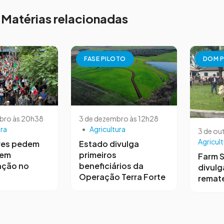
Matérias relacionadas
FASE PILOTO
DOM P
bro às 20h38
3 de dezembro às 12h28
ura
•
Agricultura
3 de ou
Agricult
res pedem
Estado divulga
 em
primeiros
Farm 
ação no
beneficiários da
divulg
Operação Terra Forte
remat