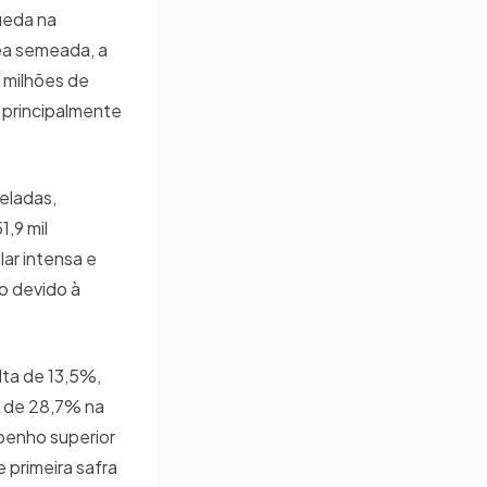
ueda na
ea semeada, a
 milhões de
 principalmente
eladas,
,9 mil
lar intensa e
o devido à
lta de 13,5%,
o de 28,7% na
penho superior
 primeira safra