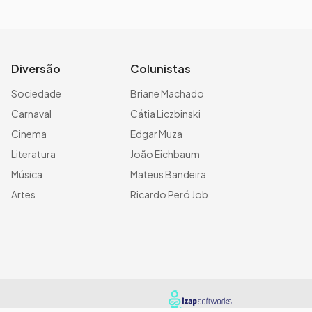
Diversão
Colunistas
Sociedade
Briane Machado
Carnaval
Cátia Liczbinski
Cinema
Edgar Muza
Literatura
João Eichbaum
Música
Mateus Bandeira
Artes
Ricardo Peró Job