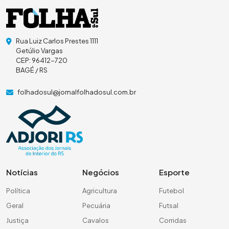
Rua Luiz Carlos Prestes 1111
Getúlio Vargas
CEP: 96412-720
BAGÉ / RS
folhadosul@jornalfolhadosul.com.br
Notícias
Negócios
Esporte
Política
Agricultura
Futebol
Geral
Pecuária
Futsal
Justiça
Cavalos
Corridas