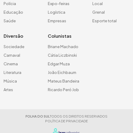
Polícia
Expo-feiras
Local
Educação
Logística
Grenal
Saúde
Empresas
Esporte total
Diversão
Colunistas
Sociedade
Briane Machado
Carnaval
Cátia Liczbinski
Cinema
Edgar Muza
Literatura
João Eichbaum
Música
Mateus Bandeira
Artes
Ricardo Peró Job
FOLHA DO SUL
TODOS OS DIREITOS RESERVADOS
POLÍTICA DE PRIVACIDADE