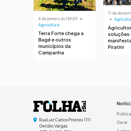
11 de dezem
6 de janeiro às 16h59
•
•
Agricult
Agricultura
Agriculto
Terra Forte chega a
soluções
Bagé e outros
manifest
municípios da
Piratini
Campanha
Notíc
Polític
Rua Luiz Carlos Prestes 1111
Geral
Getúlio Vargas
Justiça