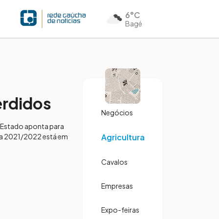
6°C
Bagé
erdidos
Negócios
o Estado aponta para
fra 2021/2022 está em
Agricultura
Cavalos
Empresas
Expo-feiras