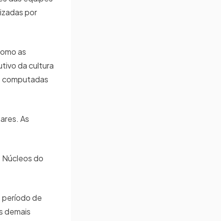
lizadas por
como as
tivo da cultura
ão computadas
ares. As
s Núcleos do
o período de
Os demais