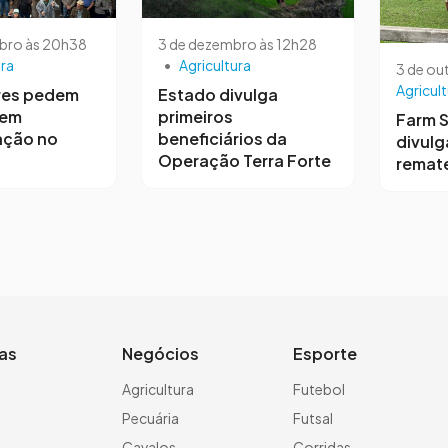
bro às 20h38
3 de dezembro às 12h28
ura
•
Agricultura
3 de ou
Agricult
res pedem
Estado divulga
 em
primeiros
Farm 
ação no
beneficiários da
divulg
Operação Terra Forte
remat
ias
Negócios
Esporte
a
Agricultura
Futebol
Pecuária
Futsal
Cavalos
Corridas