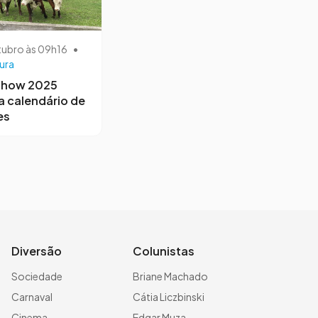
tubro às 09h16
•
ura
Show 2025
a calendário de
es
Diversão
Colunistas
Sociedade
Briane Machado
Carnaval
Cátia Liczbinski
Cinema
Edgar Muza