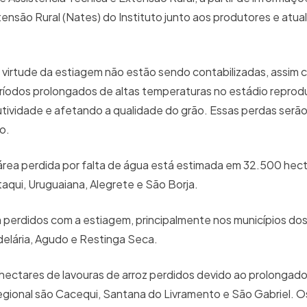
ensão Rural (Nates) do Instituto junto aos produtores e atua
virtude da estiagem não estão sendo contabilizadas, assim 
ríodos prolongados de altas temperaturas no estádio reprodu
ividade e afetando a qualidade do grão. Essas perdas ser
o.
área perdida por falta de água está estimada em 32.500 hect
aqui, Uruguaiana, Alegrete e São Borja.
 perdidos com a estiagem, principalmente nos municípios do
delária, Agudo e Restinga Seca.
hectares de lavouras de arroz perdidos devido ao prolongad
egional são Cacequi, Santana do Livramento e São Gabriel. 