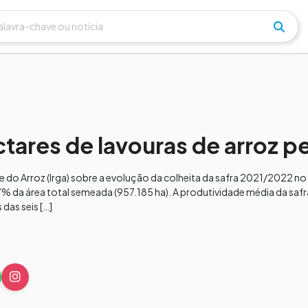
tares de lavouras de arroz p
e do Arroz (Irga) sobre a evolução da colheita da safra 2021/2022 n
7% da área total semeada (957.185 ha). A produtividade média da sa
das seis […]