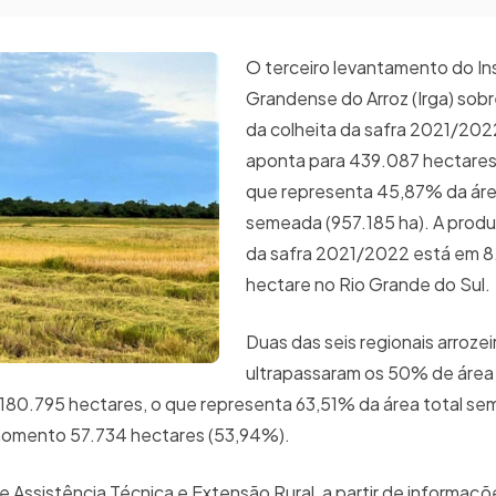
O terceiro levantamento do Ins
Grandense do Arroz (Irga) sob
da colheita da safra 2021/20
aponta para 439.087 hectares 
que representa 45,87% da áre
semeada (957.185 ha). A produ
da safra 2021/2022 está em 8.
hectare no Rio Grande do Sul.
Duas das seis regionais arrozeir
ultrapassaram os 50% de área 
 180.795 hectares, o que representa 63,51% da área total se
o momento 57.734 hectares (53,94%).
 Assistência Técnica e Extensão Rural, a partir de informaç