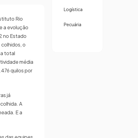
Logística
tituto Rio
Pecuária
re a evolução
22 no Estado
colhidos, o
a total
tividade média
476 quilos por
as já
colhida. A
meada. E a
ões das equipes