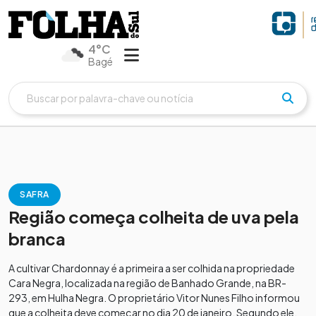
4°C
Bagé
SAFRA
Região começa colheita de uva pela
branca
A cultivar Chardonnay é a primeira a ser colhida na propriedade
Cara Negra, localizada na região de Banhado Grande, na BR-
293, em Hulha Negra. O proprietário Vitor Nunes Filho informou
que a colheita deve começar no dia 20 de janeiro. Segundo ele,