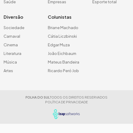
Saúde
Empresas
Esporte total
Diversão
Colunistas
Sociedade
Briane Machado
Carnaval
Cátia Liczbinski
Cinema
Edgar Muza
Literatura
João Eichbaum
Música
Mateus Bandeira
Artes
Ricardo Peró Job
FOLHA DO SUL
TODOS OS DIREITOS RESERVADOS
POLÍTICA DE PRIVACIDADE