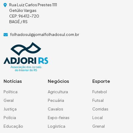
Rua Luiz Carlos Prestes 1111
Getúlio Vargas
CEP: 96412-720
BAGÉ / RS
folhadosul@jornalfolhadosul.com.br
Notícias
Negócios
Esporte
Política
Agricultura
Futebol
Geral
Pecuária
Futsal
Justiça
Cavalos
Corridas
Polícia
Expo-feiras
Local
Educação
Logística
Grenal