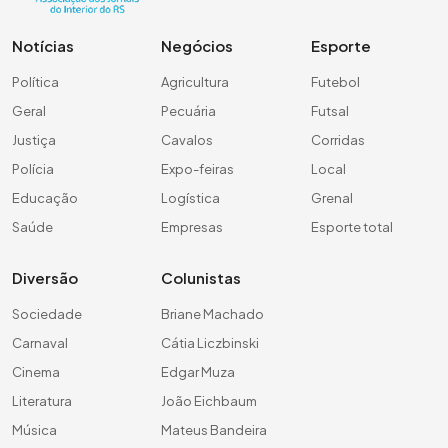
Notícias
Negócios
Esporte
Política
Agricultura
Futebol
Geral
Pecuária
Futsal
Justiça
Cavalos
Corridas
Polícia
Expo-feiras
Local
Educação
Logística
Grenal
Saúde
Empresas
Esporte total
Diversão
Colunistas
Sociedade
Briane Machado
Carnaval
Cátia Liczbinski
Cinema
Edgar Muza
Literatura
João Eichbaum
Música
Mateus Bandeira