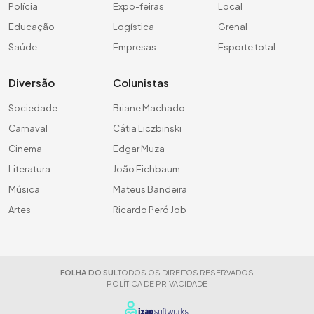
Polícia
Expo-feiras
Local
Educação
Logística
Grenal
Saúde
Empresas
Esporte total
Diversão
Colunistas
Sociedade
Briane Machado
Carnaval
Cátia Liczbinski
Cinema
Edgar Muza
Literatura
João Eichbaum
Música
Mateus Bandeira
Artes
Ricardo Peró Job
FOLHA DO SUL
TODOS OS DIREITOS RESERVADOS
POLÍTICA DE PRIVACIDADE