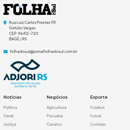
Rua Luiz Carlos Prestes 1111
Getúlio Vargas
CEP: 96412-720
BAGÉ / RS
folhadosul@jornalfolhadosul.com.br
Notícias
Negócios
Esporte
Política
Agricultura
Futebol
Geral
Pecuária
Futsal
Justiça
Cavalos
Corridas