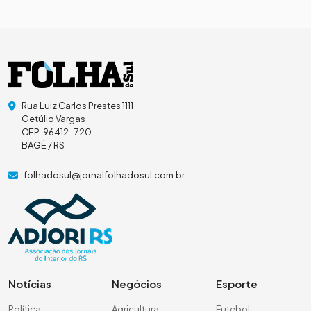
Rua Luiz Carlos Prestes 1111
Getúlio Vargas
CEP: 96412-720
BAGÉ / RS
folhadosul@jornalfolhadosul.com.br
Notícias
Negócios
Esporte
Política
Agricultura
Futebol