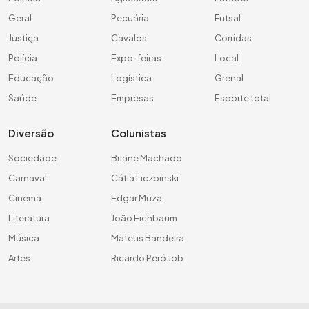
Geral
Pecuária
Futsal
Justiça
Cavalos
Corridas
Polícia
Expo-feiras
Local
Educação
Logística
Grenal
Saúde
Empresas
Esporte total
Diversão
Colunistas
Sociedade
Briane Machado
Carnaval
Cátia Liczbinski
Cinema
Edgar Muza
Literatura
João Eichbaum
Música
Mateus Bandeira
Artes
Ricardo Peró Job