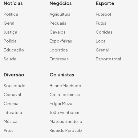
Notícias
Negócios
Esporte
Política
Agricultura
Futebol
Geral
Pecuária
Futsal
Justiça
Cavalos
Corridas
Polícia
Expo-feiras
Local
Educação
Logística
Grenal
Saúde
Empresas
Esporte total
Diversão
Colunistas
Sociedade
Briane Machado
Carnaval
Cátia Liczbinski
Cinema
Edgar Muza
Literatura
João Eichbaum
Música
Mateus Bandeira
Artes
Ricardo Peró Job