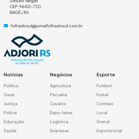
Getúlio Vargas
CEP: 96412-720
BAGÉ / RS
folhadosul@jornalfolhadosul.com.br
Notícias
Negócios
Esporte
Política
Agricultura
Futebol
Geral
Pecuária
Futsal
Justiça
Cavalos
Corridas
Polícia
Expo-feiras
Local
Educação
Logística
Grenal
Saúde
Empresas
Esporte total