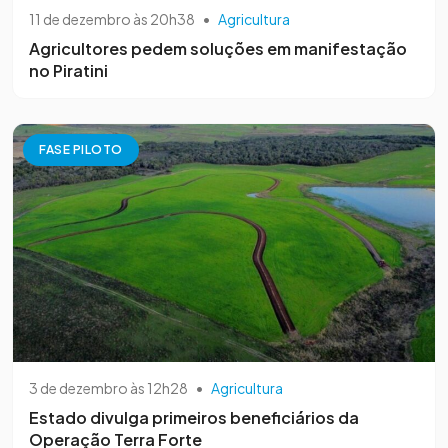
11 de dezembro às 20h38
•
Agricultura
Agricultores pedem soluções em manifestação
no Piratini
FASE PILOTO
3 de dezembro às 12h28
•
Agricultura
Estado divulga primeiros beneficiários da
Operação Terra Forte