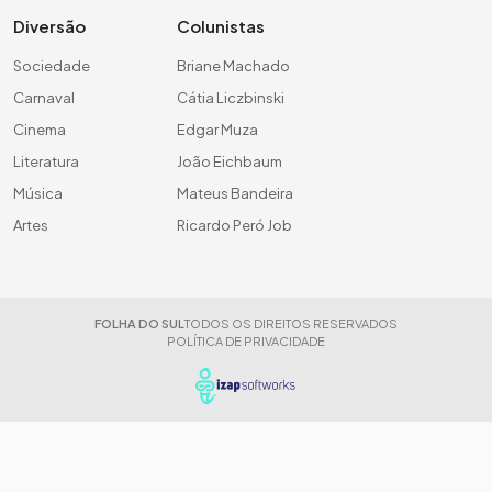
Diversão
Colunistas
Sociedade
Briane Machado
Carnaval
Cátia Liczbinski
Cinema
Edgar Muza
Literatura
João Eichbaum
Música
Mateus Bandeira
Artes
Ricardo Peró Job
FOLHA DO SUL
TODOS OS DIREITOS RESERVADOS
POLÍTICA DE PRIVACIDADE