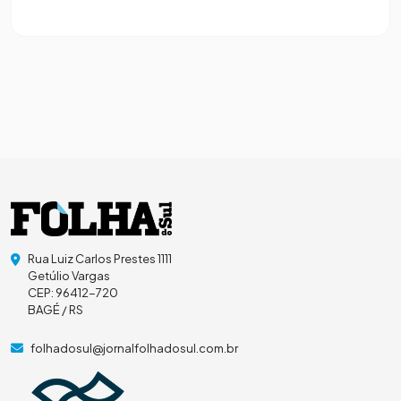
Rua Luiz Carlos Prestes 1111
Getúlio Vargas
CEP: 96412-720
BAGÉ / RS
folhadosul@jornalfolhadosul.com.br