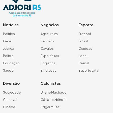
Notícias
Negócios
Esporte
Política
Agricultura
Futebol
Geral
Pecuária
Futsal
Justiça
Cavalos
Corridas
Polícia
Expo-feiras
Local
Educação
Logística
Grenal
Saúde
Empresas
Esporte total
Diversão
Colunistas
Sociedade
Briane Machado
Carnaval
Cátia Liczbinski
Cinema
Edgar Muza