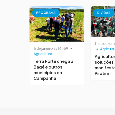
PROGRAMA
DÍVIDAS
11 de dezem
6 de janeiro às 16h59
•
•
Agricult
Agricultura
Agriculto
Terra Forte chega a
soluções
Bagé e outros
manifest
municípios da
Piratini
Campanha