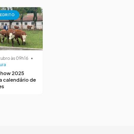
EDRITO
tubro às 09h16
•
ura
Show 2025
a calendário de
es