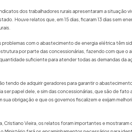
ndicatos dos trabalhadores rurais apresentaram a situação vi
stado. Houve relatos que, em 15 dias, ficaram 13 dias sem energ
rais.
 problemas com o abastecimento de energia elétrica têm si
aestrutura por parte das concessionárias, fazendo com que o
uantidade suficiente para atender todas as demandas da agr
tão tendo de adquirir geradores para garantir o abasteciment
 ser papel dele, e sim das concessionárias, que são de fato 
 sua obrigação e que os governos fiscalizem e exijam melhori
a, Cristiano Vieira, os relatos foram importantes e mostraram
 o Ministério fará os encaminhamentos necessários para identi