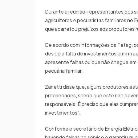
Durante a reunião, representantes dos si
agricultores e pecuaristas familiares no E
que acarretou prejuízos aos produtores ru
De acordo com informações da Fetag, os
devido a falta de investimentos em infr
apresente falhas ou que não chegue em q
pecuária familiar.
Zanetti disse que, alguns produtores es
propriedades, sendo que este não deveria
responsáveis. É preciso que elas cumpram
investimentos”.
Conforme o secretário de Energia Elétric
havendo falhas no serviço e garantiu que