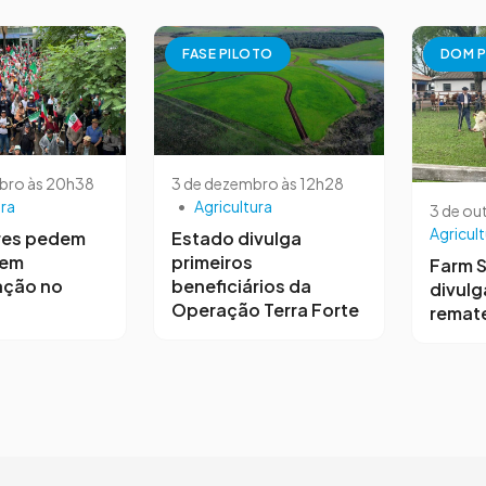
FASE PILOTO
DOM P
bro às 20h38
3 de dezembro às 12h28
ura
•
Agricultura
3 de ou
Agricult
res pedem
Estado divulga
 em
primeiros
Farm 
ação no
beneficiários da
divulg
Operação Terra Forte
remat