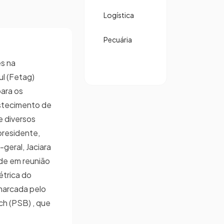
Logística
Pecuária
s na
ul (Fetag)
ara os
stecimento de
de diversos
presidente,
-geral, Jaciara
ade em reunião
étrica do
 marcada pelo
h (PSB) , que