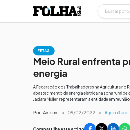
FETAG
Meio Rural enfrenta 
energia
A Federação dos Trabalhadores na Agricultura no 
abastecimento de energia elétrica na zona rural de 
Jaciara Muller, representaram a entidade em reunião 
Por: Amorim
•
09/02/2022
•
Agricultura
Compartilhe este artigo