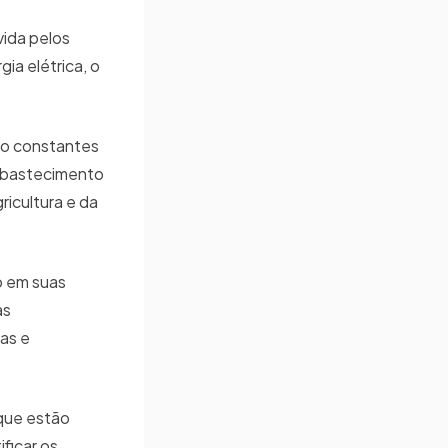
vida pelos
ia elétrica, o
do constantes
 abastecimento
icultura e da
o em suas
as
as e
 que estão
ficar os