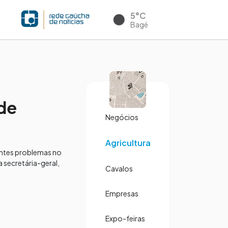
5°C
Bagé
de
Negócios
Agricultura
antes problemas no
a secretária-geral,
Cavalos
Empresas
Expo-feiras